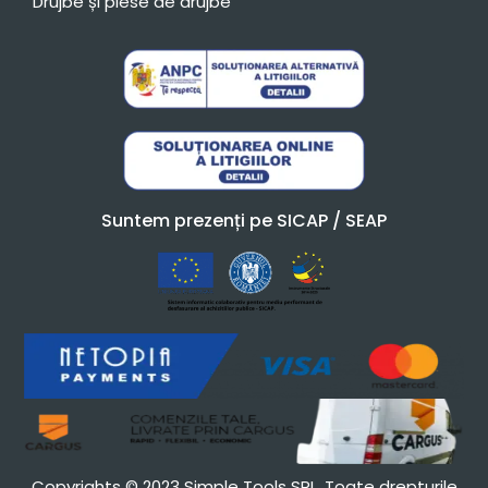
Drujbe și piese de drujbe
Suntem prezenți pe SICAP / SEAP
Copyrights © 2023 Simple Tools SRL. Toate drepturile