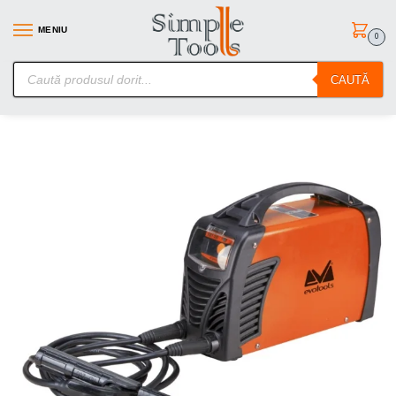
MENIU
0
SimpleTools.ro – Gasesti orice – Comanzi simplu
CAUTĂ
Prima pagină
Aparate de sudura
Aparate de sudura tip Invertor MMA
/
/