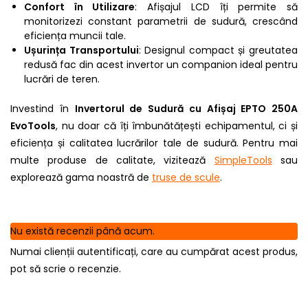
Confort în Utilizare
: Afișajul LCD îți permite să
monitorizezi constant parametrii de sudură, crescând
eficiența muncii tale.
Ușurința Transportului
: Designul compact și greutatea
redusă fac din acest invertor un companion ideal pentru
lucrări de teren.
Investind în
Invertorul de Sudură cu Afișaj EPTO 250A
EvoTools
, nu doar că îți îmbunătățești echipamentul, ci și
eficiența și calitatea lucrărilor tale de sudură. Pentru mai
multe produse de calitate, vizitează
SimpleTools
sau
explorează gama noastră de
truse de scule
.
Nu există recenzii până acum.
Numai clienții autentificați, care au cumpărat acest produs,
pot să scrie o recenzie.