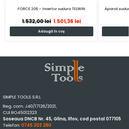
FORCE 205 – Invertor sudura TELWIN
Aparat sudur
1.532,00
lei
1.501,36
lei
Adaugă în coș
SIMPLE TOOLS S.R.L
Reg. com. J40/17126/2021,
CUI RO45012323
Soseaua DNCB Nr. 45, Glina, Ilfov, cod postal 077105
Telefon:
0745 203 280