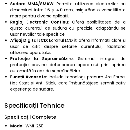
Sudare MMA/SMAW
: Permite utilizarea electrozilor cu
dimensiuni între 1.6 și 4.0 mm, asigurând o versatilitate
mare pentru diverse aplicații.
Reglaj Electronic Continu
: Oferă posibilitatea de a
ajusta curentul de sudură cu precizie, adaptându-se
ușor nevoilor tale specifice.
Afișaj Digital LCD
: Ecranul LCD îți oferă informații clare și
ușor de citit despre setările curentului, facilitând
utilizarea aparatului.
Protecție la Supraincălzire
: Sistemul integrat de
protecție previne deteriorarea aparatului prin oprirea
automată în caz de supraîncălzire.
Funcții Avansate
: Include tehnologii precum Arc Force,
Hot Start și Anti-Stick, care îmbunătățesc semnificativ
experiența de sudare.
Specificații Tehnice
Specificații Complete
Model
: WMI-250