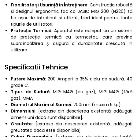
Fiabilitate și Ușurință în Întreținere
: Construcția robustă
și designul ergonomic fac ca JASIC MIG 200 (N220) să
fie ușor de întreținut și utilizat, fiind ideal pentru toate
tipurile de utilizatori.
Protecție Termică
: Aparatul este echipat cu un sistem
de protecție termică cu termostat, care previne
supraîncălzirea și asigură o durabilitate crescută în
utilizare.
Specificații Tehnice
Putere Maximă
: 200 Amperi la 35% ciclu de sudură, 40
grade C.
Tipuri de Sudură
: MIG MAG (cu gaz), MIG MAG (fără
gaz), MMA.
Diametrul Maxim al Sârmei
: 200mm (maxim 5 kg).
Dimensiuni
: [extrase din descrierea existentă, adăugați
dimensiuni dacă sunt disponibile].
Greutate
: [extrase din descrierea existentă, adăugați
greutatea dacă este disponibilă].
Culori Disponibile
: [extrase din descrierea existentă,