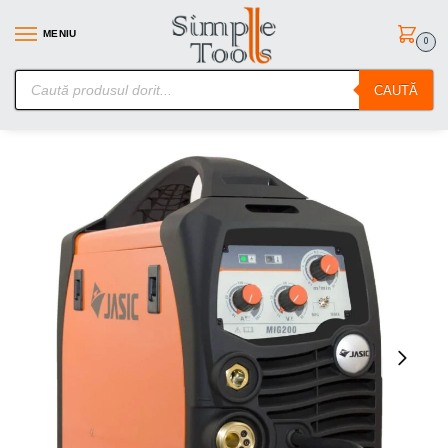
MENIU
0
SimpleTools.ro – Gasesti orice – Comanzi simplu
CAUTĂ
Prima pagină
Aparate de sudura
Aparate de Sudura tip MIG-MAG
/
/