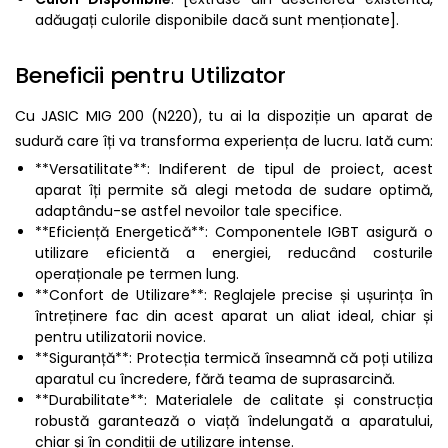
adăugați culorile disponibile dacă sunt menționate].
Beneficii pentru Utilizator
Cu JASIC MIG 200 (N220), tu ai la dispoziție un aparat de
sudură care îți va transforma experiența de lucru. Iată cum:
**Versatilitate**: Indiferent de tipul de proiect, acest
aparat îți permite să alegi metoda de sudare optimă,
adaptându-se astfel nevoilor tale specifice.
**Eficiență Energetică**: Componentele IGBT asigură o
utilizare eficientă a energiei, reducând costurile
operaționale pe termen lung.
**Confort de Utilizare**: Reglajele precise și ușurința în
întreținere fac din acest aparat un aliat ideal, chiar și
pentru utilizatorii novice.
**Siguranță**: Protecția termică înseamnă că poți utiliza
aparatul cu încredere, fără teama de suprasarcină.
**Durabilitate**: Materialele de calitate și construcția
robustă garantează o viață îndelungată a aparatului,
chiar și în condiții de utilizare intense.