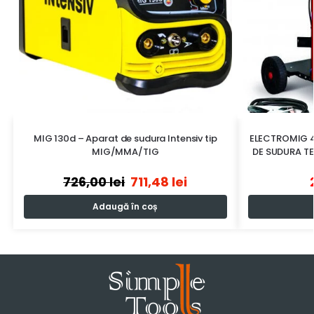
MIG 130d – Aparat de sudura Intensiv tip
ELECTROMIG 
MIG/MMA/TIG
DE SUDURA T
726,00
lei
711,48
lei
Adaugă în coș