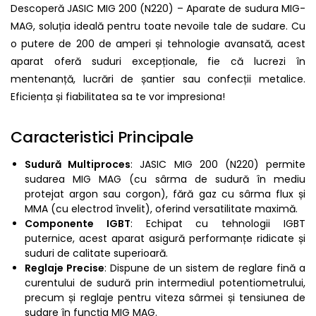
Descoperă JASIC MIG 200 (N220) – Aparate de sudura MIG-
MAG, soluția ideală pentru toate nevoile tale de sudare. Cu
o putere de 200 de amperi și tehnologie avansată, acest
aparat oferă suduri excepționale, fie că lucrezi în
mentenanță, lucrări de șantier sau confecții metalice.
Eficiența și fiabilitatea sa te vor impresiona!
Caracteristici Principale
Sudură Multiproces
: JASIC MIG 200 (N220) permite
sudarea MIG MAG (cu sârma de sudură în mediu
protejat argon sau corgon), fără gaz cu sârma flux și
MMA (cu electrod învelit), oferind versatilitate maximă.
Componente IGBT
: Echipat cu tehnologii IGBT
puternice, acest aparat asigură performanțe ridicate și
suduri de calitate superioară.
Reglaje Precise
: Dispune de un sistem de reglare fină a
curentului de sudură prin intermediul potentiometrului,
precum și reglaje pentru viteza sârmei și tensiunea de
sudare în funcția MIG MAG.