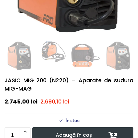
JASIC MIG 200 (N220) – Aparate de sudura
MIG-MAG
2.745,00
lei
2.690,10
lei
În stoc
Adaugă în coș