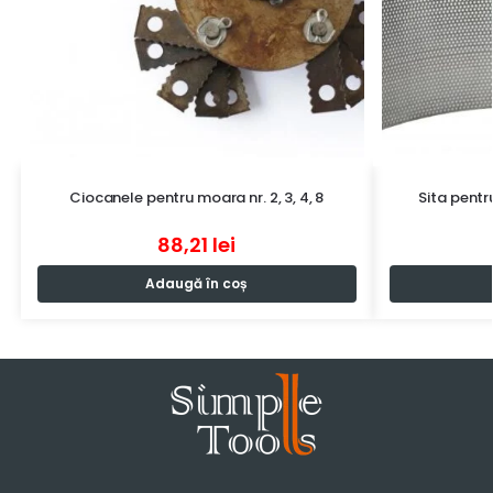
Ciocanele pentru moara nr. 2, 3, 4, 8
Sita pent
88,21
lei
Adaugă în coș