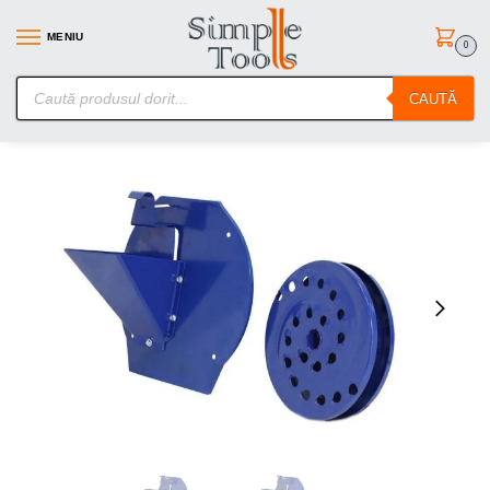
MENIU
0
SimpleTools.ro – Gasesti orice – Comanzi simplu
CAUTĂ
Prima pagină
Unelte de gradina
Accesorii Mori si Batoze
Kit pentru moara nr 2 fructe si legume
/
/
/