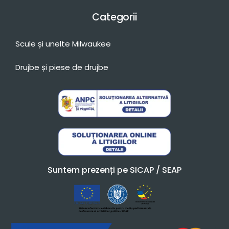
Categorii
Scule și unelte Milwaukee
Drujbe și piese de drujbe
Suntem prezenți pe SICAP / SEAP