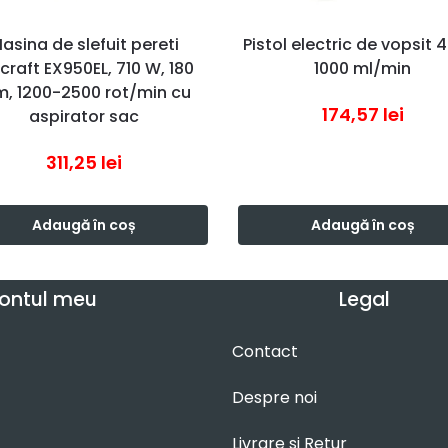
asina de slefuit pereti
Pistol electric de vopsit
craft EX950EL, 710 W, 180
1000 ml/min
, 1200-2500 rot/min cu
174,57
lei
aspirator sac
311,25
lei
Adaugă în coș
Adaugă în coș
ontul meu
Legal
Contact
Despre noi
Livrare si Retur