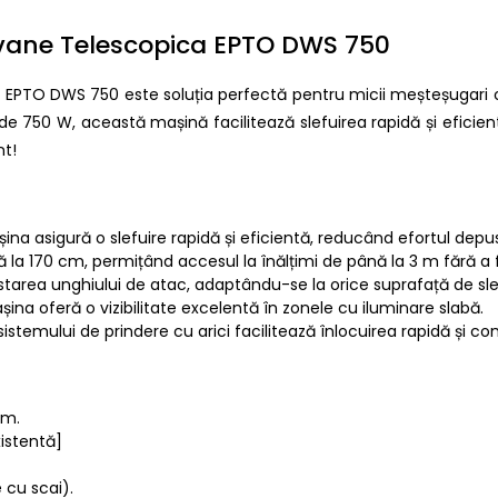
Tavane Telescopica EPTO DWS 750
a EPTO DWS 750 este soluția perfectă pentru micii meșteșugari c
e 750 W, această mașină facilitează slefuirea rapidă și eficien
nt!
na asigură o slefuire rapidă și eficientă, reducând efortul depus
 la 170 cm, permițând accesul la înălțimi de până la 3 m fără a f
starea unghiului de atac, adaptându-se la orice suprafață de slef
ina oferă o vizibilitate excelentă în zonele cu iluminare slabă.
a sistemului de prindere cu arici facilitează înlocuirea rapidă și com
cm.
xistentă]
 cu scai).