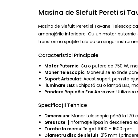
Masina de Slefuit Pereti si 
Masina de Slefuit Pereti si Tavane Telescopic
amenajările interioare. Cu un motor puternic d
transforma spațiile tale cu un singur instrume
Caracteristici Principale
Motor Puternic
: Cu o putere de 750 W, mași
Maner Telescopic
: Manerul se extinde până
Suport Articulat
: Acest suport permite aju
Iluminare LED
: Echipată cu o lampă LED, maș
Prindere Rapidă a Foii Abrazive
: Utilizare
Specificații Tehnice
Dimensiuni
: Maner telescopic până la 170 
Greutate
: [informație lipsă în descrierea e
Turatie la mersul în gol
: 1000 – 1600 rpm.
Diametru disc de slefuit
: 215 mm (prindere