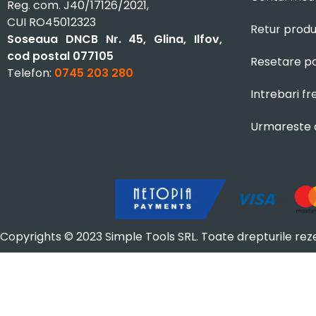
Reg. com. J40/17126/2021,
CUI RO45012323
Retur prod
Soseaua DNCB Nr. 45, Glina, Ilfov,
cod postal 077105
Resetare p
Telefon:
0745 203 280
Intrebari f
Urmareste
Copyrights © 2023 Simple Tools SRL. Toate drepturile rez