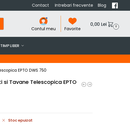
Contact
Intrebari frecvente
Blog
0,00
Lei
0
Contul meu
Favorite
TIMP LIBER
elescopica EPTO DWS 750
ti si Tavane Telescopica EPTO
Stoc epuizat