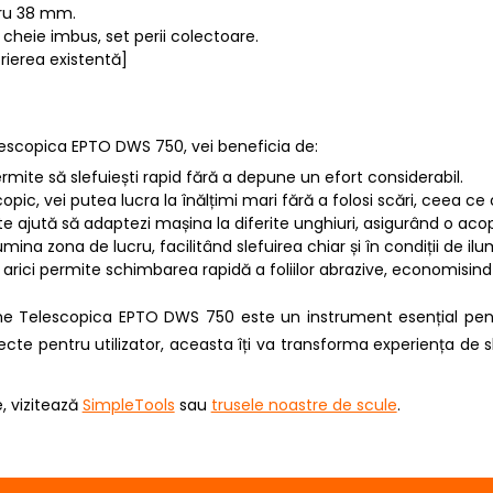
ru 38 mm.
, cheie imbus, set perii colectoare.
crierea existentă]
elescopica EPTO DWS 750, vei beneficia de:
permite să slefuiești rapid fără a depune un efort considerabil.
pic, vei putea lucra la înălțimi mari fără a folosi scări, ceea ce cr
 te ajută să adaptezi mașina la diferite unghiuri, asigurând o aco
lumina zona de lucru, facilitând slefuirea chiar și în condiții de ilu
 arici permite schimbarea rapidă a foliilor abrazive, economisind t
vane Telescopica EPTO DWS 750 este un instrument esențial pen
recte pentru utilizator, aceasta îți va transforma experiența de s
, vizitează
SimpleTools
sau
trusele noastre de scule
.