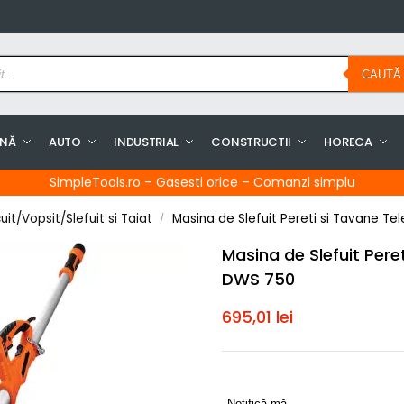
CAUTĂ
INĂ
AUTO
INDUSTRIAL
CONSTRUCTII
HORECA
SimpleTools.ro – Gasesti orice – Comanzi simplu
uit/Vopsit/Slefuit si Taiat
Masina de Slefuit Pereti si Tavane T
/
Masina de Slefuit Pere
DWS 750
695,01
lei
Notifică-mă