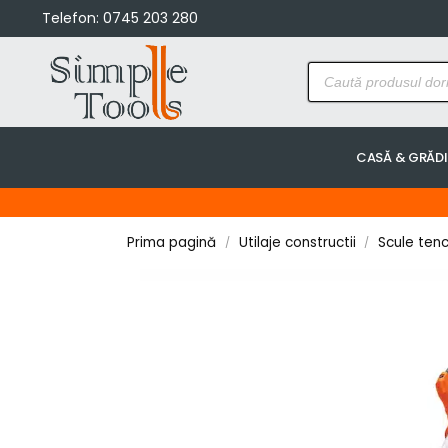
Telefon:
0745 203 280
CASĂ & GRĂD
Prima pagină
Utilaje constructii
Scule tenc
/
/