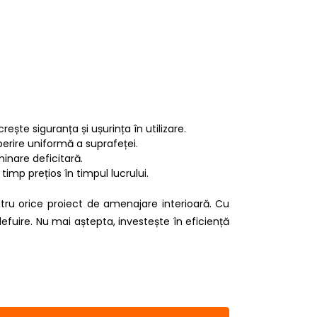
ește siguranța și ușurința în utilizare.
perire uniformă a suprafeței.
minare deficitară.
imp prețios în timpul lucrului.
tru orice proiect de amenajare interioară. Cu
lefuire. Nu mai aștepta, investește în eficiență