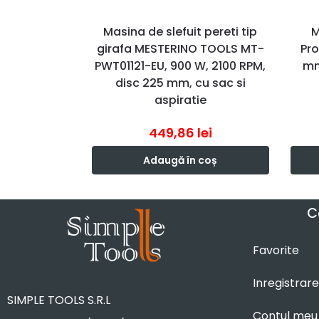
Masina de slefuit pereti tip
M
girafa MESTERINO TOOLS MT-
Pro
PWT01121-EU, 900 W, 2100 RPM,
mm
disc 225 mm, cu sac si
aspiratie
449,86
lei
Adaugă în coș
C
Favorite
Inregistrare
SIMPLE TOOLS S.R.L
Contul meu