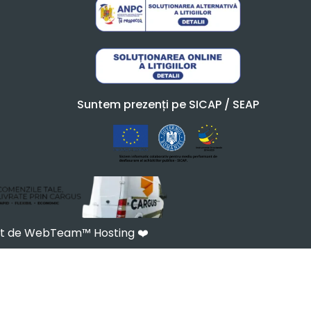
Suntem prezenți pe SICAP / SEAP
at de WebTeam™ Hosting
❤️