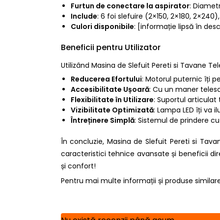
Furtun de conectare la aspirator
: Diamet
Include
: 6 foi slefuire (2×150, 2×180, 2×240)
Culori disponibile
: [informație lipsă în des
Beneficii pentru Utilizator
Utilizând Masina de Slefuit Pereti si Tavane T
Reducerea Efortului
: Motorul puternic îți 
Accesibilitate Ușoară
: Cu un maner telesco
Flexibilitate în Utilizare
: Suportul articulat
Vizibilitate Optimizată
: Lampa LED îți va i
Întreținere Simplă
: Sistemul de prindere cu
În concluzie, Masina de Slefuit Pereti si Ta
caracteristici tehnice avansate și beneficii di
și confort!
Pentru mai multe informații și produse similare