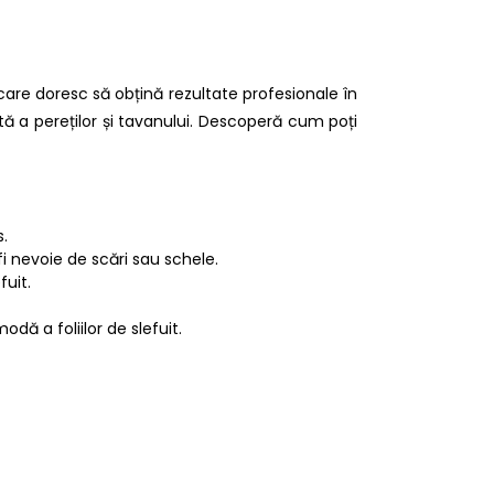
are doresc să obțină rezultate profesionale în
tă a pereților și tavanului. Descoperă cum poți
.
i nevoie de scări sau schele.
uit.
odă a foliilor de slefuit.