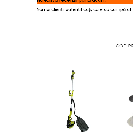
Nu există recenzii până acum.
Numai clienții autentificați, care au cumpărat 
COD P