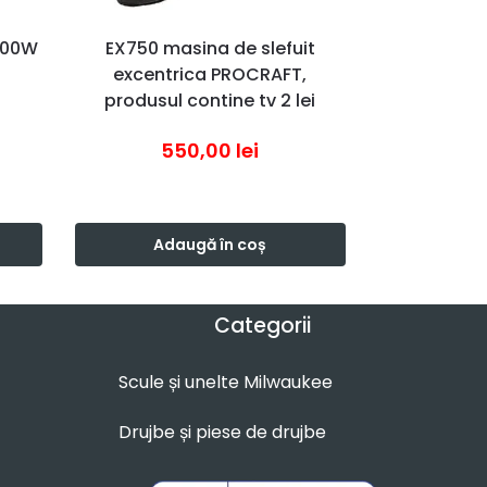
 400W
EX750 masina de slefuit
excentrica PROCRAFT,
produsul contine tv 2 lei
550,00
lei
Adaugă în coș
Categorii
Scule și unelte Milwaukee
Drujbe și piese de drujbe