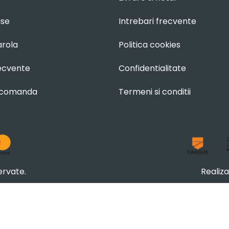
use
Intrebari frecvente
arola
Politica cookies
recvente
Confidentialitate
 comanda
Termeni si conditii
ervate.
Realiz