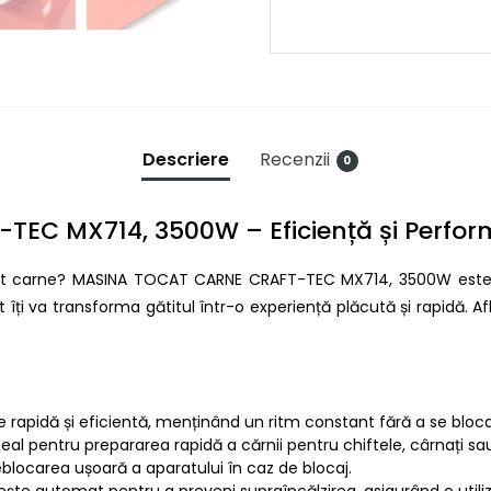
Descriere
Recenzii
0
EC MX714, 3500W – Eficiență și Perform
tocat carne? MASINA TOCAT CARNE CRAFT-TEC MX714, 3500W este
t îți va transforma gătitul într-o experiență plăcută și rapidă.
re rapidă și eficientă, menținând un ritm constant fără a se bloca
Ideal pentru prepararea rapidă a cărnii pentru chiftele, cârnați sau
eblocarea ușoară a aparatului în caz de blocaj.
ește automat pentru a preveni supraîncălzirea, asigurând o utiliz