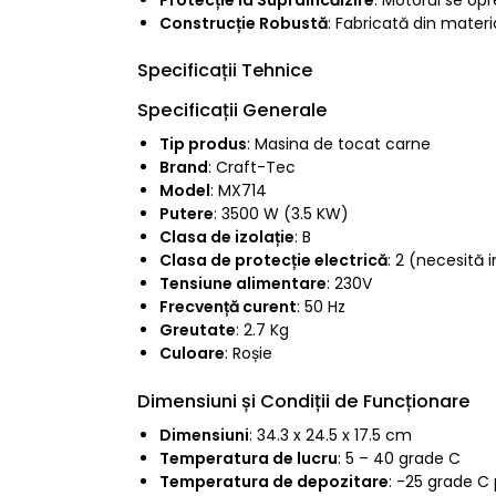
Construcție Robustă
: Fabricată din materia
Specificații Tehnice
Specificații Generale
Tip produs
: Masina de tocat carne
Brand
: Craft-Tec
Model
: MX714
Putere
: 3500 W (3.5 KW)
Clasa de izolație
: B
Clasa de protecție electrică
: 2 (necesită
Tensiune alimentare
: 230V
Frecvență curent
: 50 Hz
Greutate
: 2.7 Kg
Culoare
: Roșie
Dimensiuni și Condiții de Funcționare
Dimensiuni
: 34.3 x 24.5 x 17.5 cm
Temperatura de lucru
: 5 – 40 grade C
Temperatura de depozitare
: -25 grade C