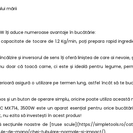
lui mării
îți aduce numeroase avantaje în bucătărie:
 capacitate de tocare de 1.2 Kg/min, poți prepara rapid ingred
aîncălzire și inversorul de sens îți oferă liniștea de care ai nevoie
ă nu doar că toacă carne, ci este și ideală pentru legume, per
uperioară asigură o utilizare pe termen lung, astfel încât să te 
enos și un buton de operare simplu, oricine poate utiliza această m
MX714, 3500W este un aparat esențial pentru orice bucătărie, 
 nu ezita să investești în acest produs!
ă secțiunile noastre de [truse scule](https://simpletools.ro/c
scule-de-mana/chei-tubulare-normale-si-impact/).