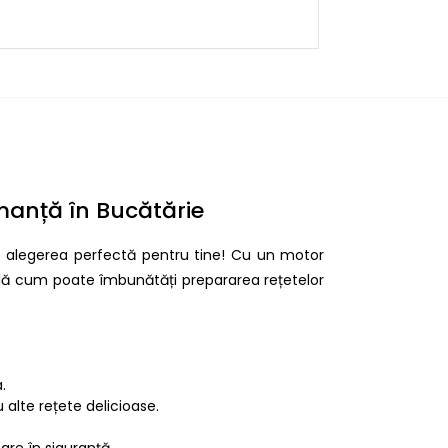
anță în Bucătărie
 alegerea perfectă pentru tine! Cu un motor
 Află cum poate îmbunătăți prepararea rețetelor
.
 alte rețete delicioase.
are în siguranță.