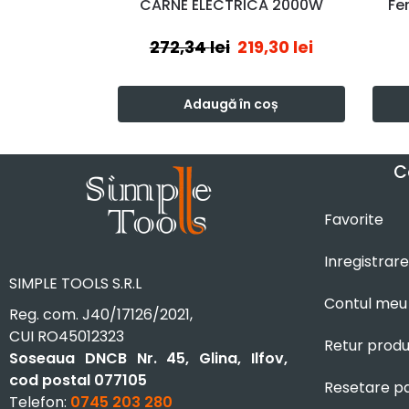
CARNE ELECTRICA 2000W
Fer
272,34
lei
219,30
lei
Adaugă în coș
C
Favorite
Inregistrare
SIMPLE TOOLS S.R.L
Contul meu
Reg. com. J40/17126/2021,
CUI RO45012323
Retur prod
Soseaua DNCB Nr. 45, Glina, Ilfov,
cod postal 077105
Resetare p
Telefon:
0745 203 280