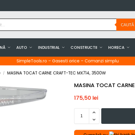
CAUTĂ
INĂ
AUTO
INDUSTRIAL
CONSTRUCTII
HORECA
SimpleTools.ro – Gasesti orice – Comanzi simplu
e
MASINA TOCAT CARNE CRAFT-TEC MX714, 3500W
/
MASINA TOCAT CARNE
175,50
lei
Cumpără cu