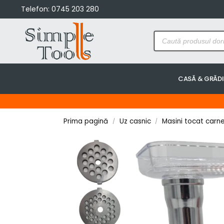
Telefon:
0745 203 280
CASĂ & GRĂD
Prima pagină
Uz casnic
Masini tocat carn
/
/