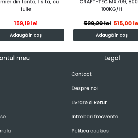
mier din fonta, 1 sita, cu
CRAFT-TEC MX709, 80
fulie
100KG/H
159,19
lei
529,20
lei
515,00
le
Adaugă în coș
Adaugă în coș
ontul meu
Legal
Contact
Despre noi
Livrare si Retur
use
Intrebari frecvente
arola
Politica cookies