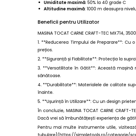
Umiditate maximă
: 50% la 40 grade C
Altitudine maximă
: 1000 m deasupra nivelu
Beneficii pentru Utilizator
MASINA TOCAT CARNE CRAFT-TEC MX714, 3500W 
1. **Reducerea Timpului de Preparare**: Cu o
prețios.
2. **Siguranță și Fiabilitate**: Protecția la supr
3. **Versatilitate în Gătit**: Această mașin
sănătoase.
4. **Durabilitate**: Materialele de calitate s
înainte.
5. **Ușurință în Utilizare**: Cu un design priet
În concluzie, MASINA TOCAT CARNE CRAFT-TEC 
Dacă vrei să îmbunătățești experiența de gătit,
Pentru mai multe instrumente utile, viziteaz
tubulare](https://simpletools.ro/categorie/