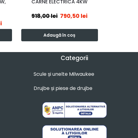
0W,
CARNE ELECTRICA 4KW
918,00
lei
790,50
lei
i
Adaugă în coș
Categorii
Scule și unelte Milwaukee
Drujbe și piese de drujbe