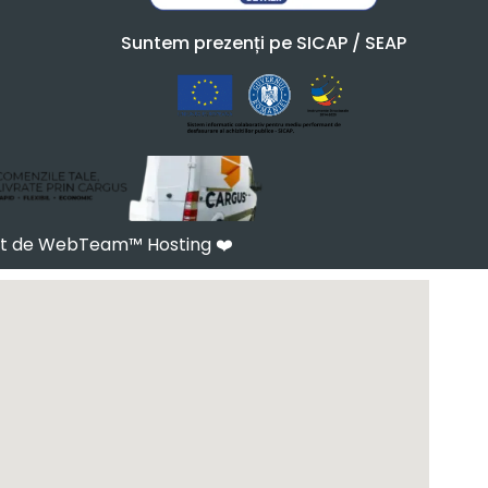
Suntem prezenți pe SICAP / SEAP
at de WebTeam™ Hosting
❤️