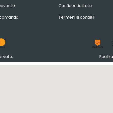
recvente
Confidentialitate
 comanda
Termeni si conditii
ervate.
Realiz