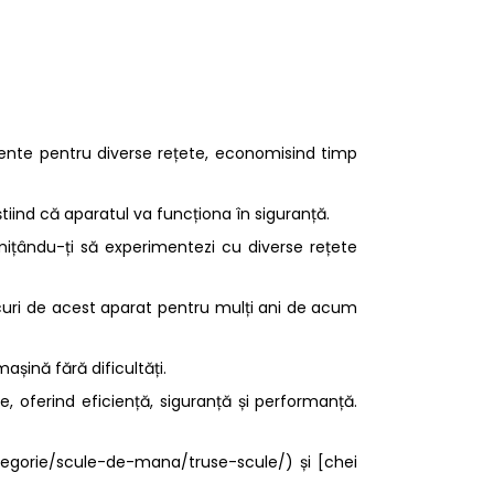
iente pentru diverse rețete, economisind timp
, știind că aparatul va funcționa în siguranță.
mițându-ți să experimentezi cu diverse rețete
bucuri de acest aparat pentru mulți ani de acum
așină fără dificultăți.
oferind eficiență, siguranță și performanță.
ategorie/scule-de-mana/truse-scule/) și [chei