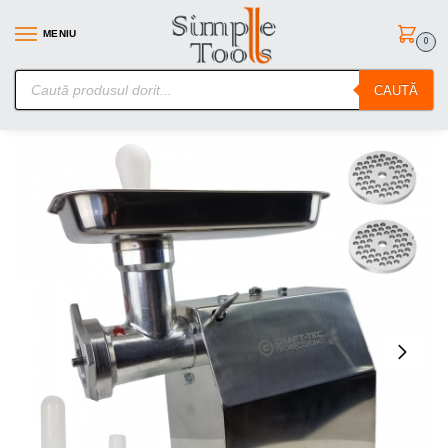
MENIU
0
SimpleTools.ro – Gasesti orice – Comanzi simplu
CAUTĂ
Prima pagină
Uz casnic
Masini tocat carne
MASINA TOCAT CARNE MK12 CRAFT-TEC, 4000W,250KG/H
/
/
/