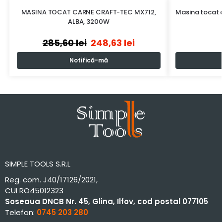
MASINA TOCAT CARNE CRAFT-TEC MX712,
Masina tocat c
ALBA, 3200W
285,60
lei
248,63
lei
Notifică-mă
SIMPLE TOOLS S.R.L
Reg. com. J40/17126/2021,
CUI RO45012323
Soseaua DNCB Nr. 45, Glina, Ilfov, cod postal 077105
Telefon:
0745 203 280