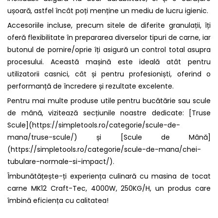
ușoară, astfel încât poți menține un mediu de lucru igienic.
Accesoriile incluse, precum sitele de diferite granulații, îți
oferă flexibilitate în prepararea diverselor tipuri de carne, iar
butonul de pornire/oprie îți asigură un control total asupra
procesului. Această mașină este ideală atât pentru
utilizatorii casnici, cât și pentru profesioniști, oferind o
performanță de încredere și rezultate excelente.
Pentru mai multe produse utile pentru bucătărie sau scule
de mână, vizitează secțiunile noastre dedicate: [Truse
Scule](https://simpletools.ro/categorie/scule-de-
mana/truse-scule/) și [Scule de Mână]
(https://simpletools.ro/categorie/scule-de-mana/chei-
tubulare-normale-si-impact/).
Îmbunătățește-ți experiența culinară cu masina de tocat
carne MK12 Craft-Tec, 4000W, 250KG/H, un produs care
îmbină eficiența cu calitatea!