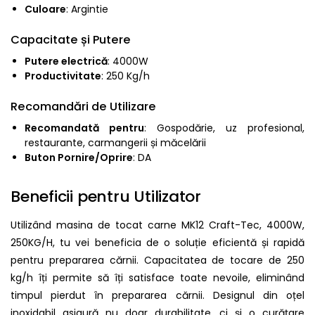
Culoare
: Argintie
Capacitate și Putere
Putere electrică
: 4000W
Productivitate
: 250 Kg/h
Recomandări de Utilizare
Recomandată pentru
: Gospodărie, uz profesional,
restaurante, carmangerii și măcelării
Buton Pornire/Oprire
: DA
Beneficii pentru Utilizator
Utilizând masina de tocat carne MK12 Craft-Tec, 4000W,
250KG/H, tu vei beneficia de o soluție eficientă și rapidă
pentru prepararea cărnii. Capacitatea de tocare de 250
kg/h îți permite să îți satisface toate nevoile, eliminând
timpul pierdut în prepararea cărnii. Designul din oțel
inoxidabil asigură nu doar durabilitate, ci și o curățare