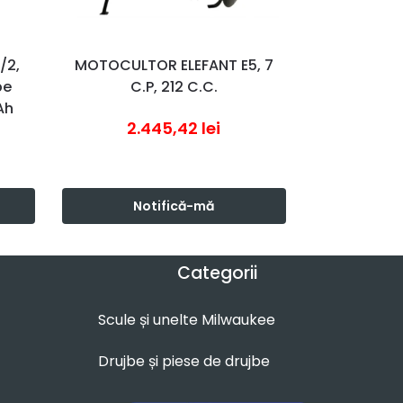
/2,
MOTOCULTOR ELEFANT E5, 7
pe
C.P, 212 C.C.
Ah
2.445,42
lei
Notifică-mă
Categorii
Scule și unelte Milwaukee
Drujbe și piese de drujbe