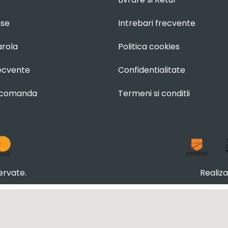
use
Intrebari frecvente
arola
Politica cookies
recvente
Confidentialitate
 comanda
Termeni si conditii
ervate.
Realiz