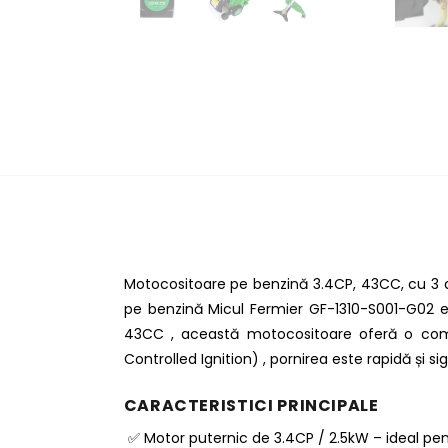
Motocositoare pe benzină 3.4CP, 43CC, cu 3 ac
pe benzină Micul Fermier GF-1310-S001-G02 es
43CC , această motocositoare oferă o combin
Controlled Ignition) , pornirea este rapidă și si
CARACTERISTICI PRINCIPALE
✅ Motor puternic de 3.4CP / 2.5kW – ideal pent