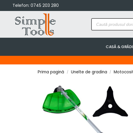
Telefon:
0745 203 280
CASĂ & GRĂD
Prima pagină
Unelte de gradina
Motocosi
/
/