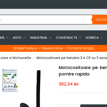
CAUTĂ
INĂ
AUTO
INDUSTRIAL
CONSTRUCTII
HORECA
SimpleTools.ro – Gasesti orice – Comanzi simplu
toare si Motounelte
Motocositoare pe benzina 3.4 CP cu 3 acceso
/
Motocositoare pe benz
pornire rapida
382,34
lei