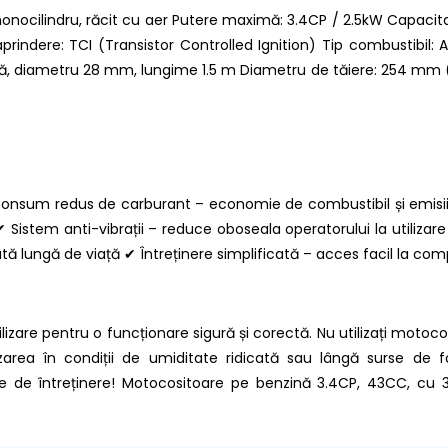
monocilindru, răcit cu aer Putere maximă: 3.4CP / 2.5kW Capacit
prindere: TCI (Transistor Controlled Ignition) Tip combustibil:
tundă, diametru 28 mm, lungime 1.5 m Diametru de tăiere: 254 mm
u consum redus de carburant – economie de combustibil și emis
e ✔ Sistem anti-vibrații – reduce oboseala operatorului la utilizar
tă lungă de viață ✔ Întreținere simplificată – acces facil la com
utilizare pentru o funcționare sigură și corectă. Nu utilizați moto
ilizarea în condiții de umiditate ridicată sau lângă surse de
le de întreținere! Motocositoare pe benzină 3.4CP, 43CC, cu 3