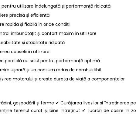
pentru utilizare îndelungată și performanță ridicată
re precisă și eficientă
rapidă și fiabilă în orice condiții
rol îmbunătățit și confort maxim în utilizare
bilitate și stabilitate ridicată
rea oboselii în utilizare
rea paralelă cu solul pentru performanță optimă
ornire ușoară și un consum redus de combustibil
lzirea motorului și crește durata de viață a componentelor
rădini, gospodării și ferme ✔ Curățarea livezilor și întreținerea p
nține terenul curat și bine întreținut ✔ Lucrări de cosire în z