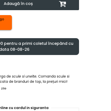
Adaugă în coș
 pentru a primi coletul începând cu
data 08-08-26
arga de
scule si unelte.
Comanda scule si
cata de branduri de top, la prețuri mici!
 zile
nline cu cardul in siguranta