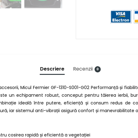
Descriere
Recenzii
0
cesorii, Micul Fermier GF-1310-S001-G02 Performanță și fiabilit
te un echipament robust, conceput pentru tăierea ierbii, burui
ație ideală între putere, eficiență și consum redus de comb
gură, iar sistemul anti-vibrații asigură confort și manevrabilitate 
ru cosirea rapidă și eficientă a vegetației