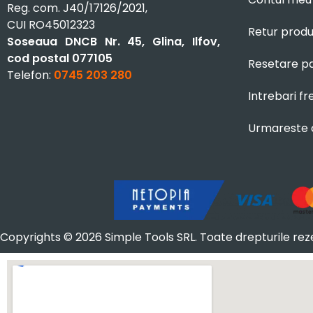
Reg. com. J40/17126/2021,
CUI RO45012323
Retur prod
Soseaua DNCB Nr. 45, Glina, Ilfov,
cod postal 077105
Resetare p
Telefon:
0745 203 280
Intrebari f
Urmareste
Copyrights © 2026 Simple Tools SRL. Toate drepturile rez