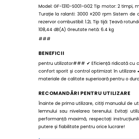
Model: GF-1310-S001-G02 Tip motor: 2 timpi, 
Turație la ralanti: 3000 ±200 rpm Sistem de a
rezervor combustibil: 1.2L Tip tijă: Țeavă ro
108,44 dB(A) Greutate netă: 6.4 kg
###
BENEFICII
pentru utilizator### ✔ Eficiență ridicată c
confort sporit și control optimizat în utilizar
materiale de calitate superioară pentru o dura
RECOMANDĂRI PENTRU UTILIZARE
Înainte de prima utilizare, citiți manualul de 
lemnului sau nivelarea terenului. Evitați ut
performanță maximă, respectați instrucțiuni
putere și fiabilitate pentru orice lucrare!