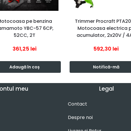
otocoasa pe benzina
Trimmer Procraft PTA20
amamoto YBC-57 6CP,
Motocoasa electrica 
52CC, 2T
acumulator, 2x20V / 4
361,25
lei
592,30
lei
Adaugă în coș
Notifică-mă
ontul meu
Legal
Contact
Despre noi
Livrare si Retur