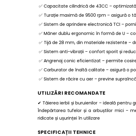
✅ Capacitate cilindrică de 43CC – optimizată 
✅ Turație maximă de 9500 rpm – asigură o tăie
✅ Sistem de aprindere electronică TCI – pornire 
✅ Mâner dublu ergonomic în formă de U – cont
✅ Tijă de 28 mm, din materiale rezistente – dura
✅ Sistem anti-vibrații – confort sporit și reduce
✅ Angrenaj conic eficientizat – permite cosi
✅ Carburator de înaltă calitate – asigură o p
✅ Sistem de răcire cu aer – previne supraîncă
UTILIZĂRI RECOMANDATE
✔ Tăierea ierbii și buruienilor – ideală pentru g
Îndepărtarea tufelor și a arbuștilor mici – me
ridicate și ușurinței în utilizare
SPECIFICAȚII TEHNICE