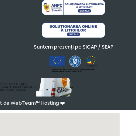
Suntem prezenți pe SICAP / SEAP
at de WebTeam™ Hosting
❤️