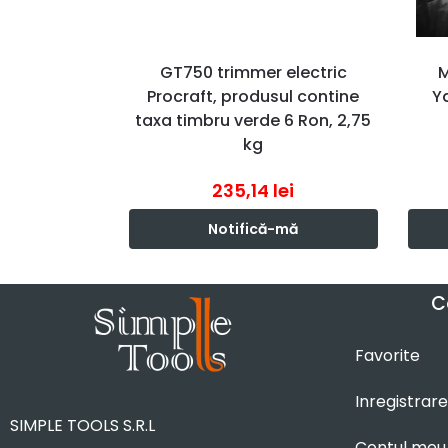
GT750 trimmer electric
M
Procraft, produsul contine
Y
taxa timbru verde 6 Ron, 2,75
kg
235,14
lei
Notifică-mă
C
Favorite
Inregistrare
SIMPLE TOOLS S.R.L
Contul meu