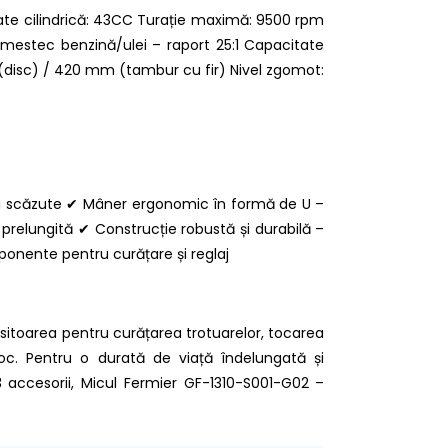
ate cilindrică: 43CC Turație maximă: 9500 rpm
 Amestec benzină/ulei – raport 25:1 Capacitate
 (disc) / 420 mm (tambur cu fir) Nivel zgomot:
ii scăzute ✔ Mâner ergonomic în formă de U –
e prelungită ✔ Construcție robustă și durabilă –
ponente pentru curățare și reglaj
cositoarea pentru curățarea trotuarelor, tocarea
 foc. Pentru o durată de viață îndelungată și
 accesorii, Micul Fermier GF-1310-S001-G02 –