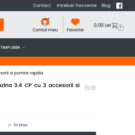
Contact
Intrebari frecvente
Blog
0,00
Lei
0
Contul meu
Favorite
TIMP LIBER
rii si pornire rapida
ina 3.4 CP cu 3 accesorii si
În stoc