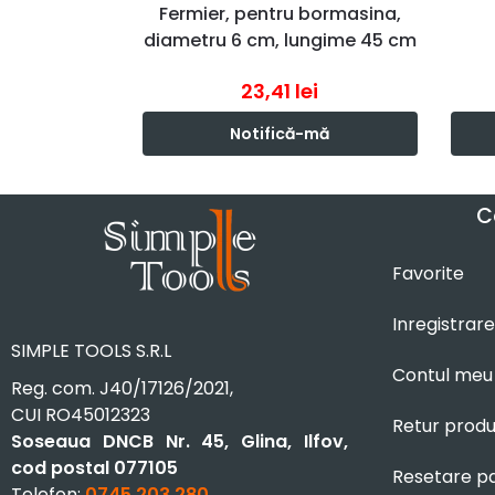
Fermier, pentru bormasina,
diametru 6 cm, lungime 45 cm
23,41
lei
Notifică-mă
C
Favorite
Inregistrare
SIMPLE TOOLS S.R.L
Contul meu
Reg. com. J40/17126/2021,
CUI RO45012323
Retur prod
Soseaua DNCB Nr. 45, Glina, Ilfov,
cod postal 077105
Resetare p
Telefon:
0745 203 280