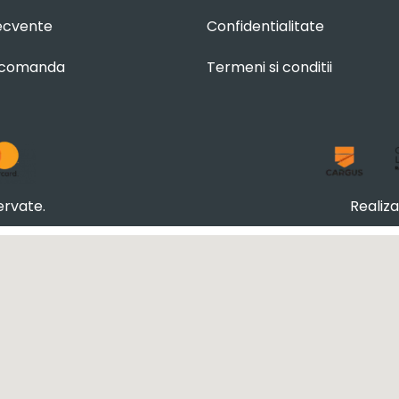
recvente
Confidentialitate
 comanda
Termeni si conditii
ervate.
Realiz