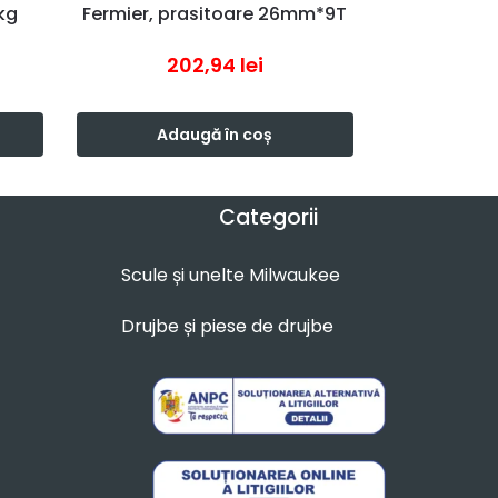
kg
Fermier, prasitoare 26mm*9T
202,94
lei
Adaugă în coș
Categorii
Scule și unelte Milwaukee
Drujbe și piese de drujbe