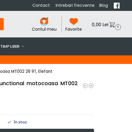
Contact
Intrebari frecvente
Blog
0,00
Lei
0
Contul meu
Favorite
TIMP LIBER
oasa MT002 28 9T, Elefant
functional motocoasa MT002
În stoc