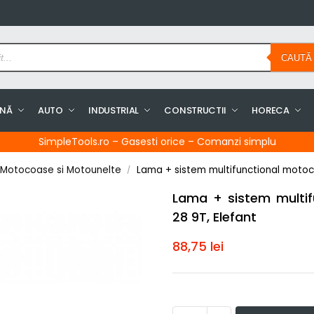
CAUTĂ
INĂ
AUTO
INDUSTRIAL
CONSTRUCTII
HORECA
SimpleTools.ro – Gasesti orice – Comanzi simplu
 Motocoase si Motounelte
Lama + sistem multifunctional motoc
/
Lama + sistem multi
28 9T, Elefant
88,75
lei