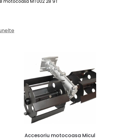
onal motocoasa MT002 28 9T
unelte
Accesoriu motocoasa Micul