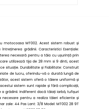
tru motocoasa MT002. Acest sistem robust și
treținerea grădinii. Caracteristici Esențiale:
uterea necesară pentru a tăia cu ușurință prin
are utilizează tija de 28 mm si 9 dinti, acest
tuație. Durabilitate și Fiabilitate: Construit
 variate de lucru, oferindu-vă o durată lungă de
zător, acest sistem oferă o tăiere uniformă și
 acestui sistem sunt rapide și fără complicații,
 grădinii. Indiferent dacă tăiați iarbă, tufișuri
necesare pentru a realiza tăieri eficiente și
umar zale: 44 Pas Lant: 3/8 Model: MT002 28 9T