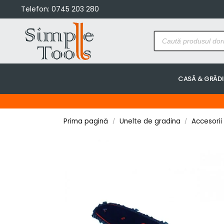
Telefon:
0745 203 280
CASĂ & GRĂD
Prima pagină
Unelte de gradina
Accesorii
/
/