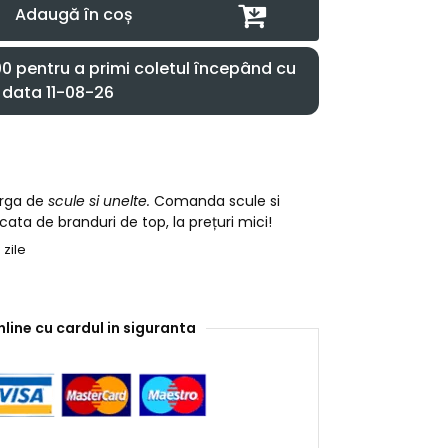
Adaugă în coș
 pentru a primi coletul începând cu
data 11-08-26
arga de
scule si unelte.
Comanda scule si
cata de branduri de top, la prețuri mici!
 zile
nline cu cardul in siguranta