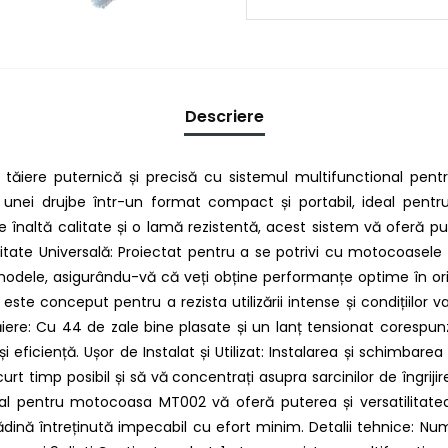
Descriere
tăiere puternică și precisă cu sistemul multifunctional pen
 unei drujbe într-un format compact și portabil, ideal pentru în
 înaltă calitate și o lamă rezistentă, acest sistem vă oferă p
itate Universală: Proiectat pentru a se potrivi cu motocoasele c
ele, asigurându-vă că veți obține performanțe optime în orice si
este conceput pentru a rezista utilizării intense și condițiilor
ăiere: Cu 44 de zale bine plasate și un lanț tensionat corespun
i eficiență. Ușor de Instalat și Utilizat: Instalarea și schimbarea
t timp posibil și să vă concentrați asupra sarcinilor de îngrijire a
al pentru motocoasa MT002 vă oferă puterea și versatilitatea 
rădină întreținută impecabil cu efort minim. Detalii tehnice: N