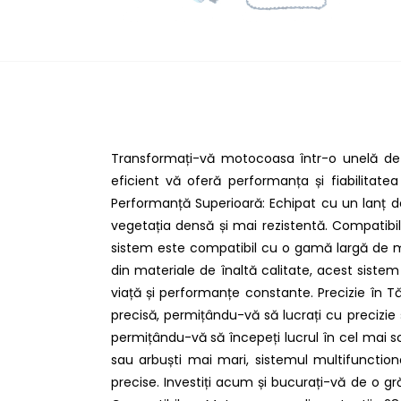
Transformați-vă motocoasa într-o unelă de 
eficient vă oferă performanța și fiabilitatea
Performanță Superioară: Echipat cu un lanț de
vegetația densă și mai rezistentă. Compatibil
sistem este compatibil cu o gamă largă de mod
din materiale de înaltă calitate, acest sistem 
viață și performanțe constante. Precizie în T
precisă, permițându-vă să lucrați cu precizie ș
permițându-vă să începeți lucrul în cel mai scur
sau arbuști mai mari, sistemul multifunction
precise. Investiți acum și bucurați-vă de o g