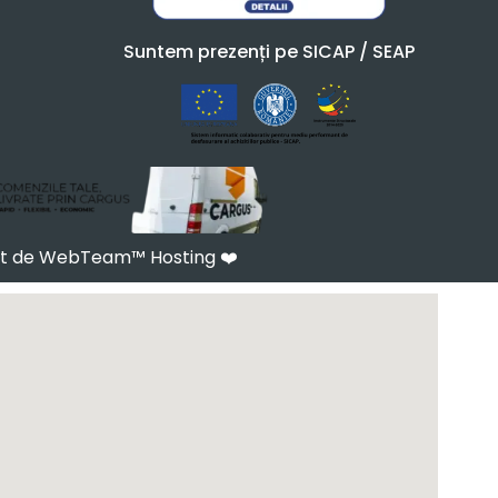
Suntem prezenți pe SICAP / SEAP
at de WebTeam™ Hosting
❤️