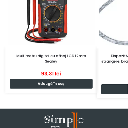
Multimetru digital cu afisaj LCD 12mm
Dispoziti
Sealey
strangere, bra
93,31
lei
Adaugă în coș