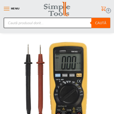
MENIU
0
SimpleTools.ro – Gasesti orice – Comanzi simplu
CAUTĂ
Prima pagină
Scule de mana
Instrumente de masura
Multimetru digital, carcasa rezistenta la socuri
/
/
/