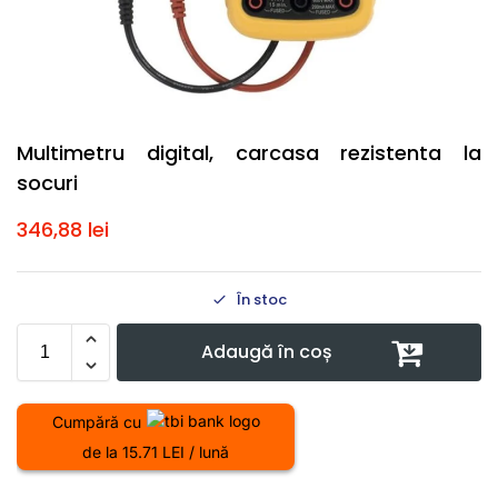
Multimetru digital, carcasa rezistenta la
socuri
346,88
lei
În stoc
Adaugă în coș
Cumpără cu
de la 15.71 LEI / lună