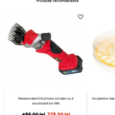
Produse recomandate
Masina electrica tuns oi Lider cu 2
Incubator ele
acumulatori 48v
486,00
lei
378,00
lei