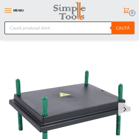
MENIU
0
SimpleTools.ro – Gasesti orice – Comanzi simplu
CAUTĂ
Prima pagină
Unelte de gradina
Zootehnie
Panou incalzire pui 35W 30x40cm – Closca Electrica
/
/
/