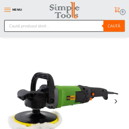
MENIU
0
SimpleTools.ro – Gasesti orice – Comanzi simplu
CAUTĂ
Prima pagină
Scule electrice
Slefuitoare si Rindele
PM2100 polisher PROCRAFT
/
/
/