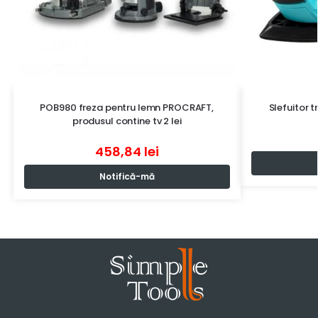
POB980 freza pentru lemn PROCRAFT,
Slefuitor 
produsul contine tv 2 lei
458,84
lei
Notifică-mă