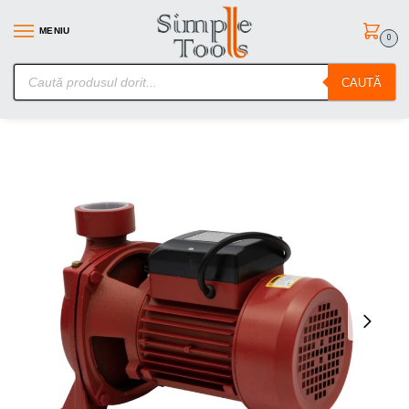
MENIU
0
SimpleTools.ro – Gasesti orice – Comanzi simplu
CAUTĂ
Prima pagină
Irigatii
Pompe apa
Pompa de suprafata Micul Fermier, 1.5 kW, debit maxim 24900 l/h, inaltime maxima de pompare 15m, corp pompa fonta
/
/
/