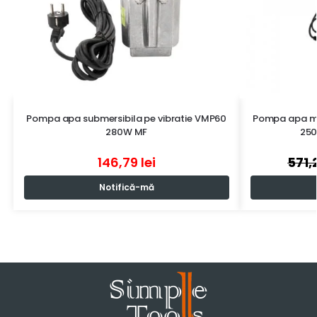
Pompa apa submersibila pe vibratie VMP60
Pompa apa mu
280W MF
250
146,79
lei
571,
Notifică-mă