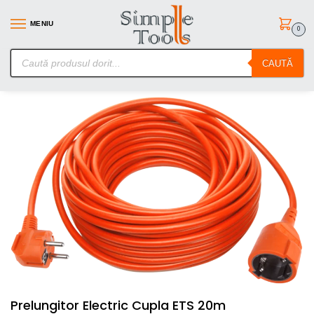
MENIU
0
SimpleTools.ro – Gasesti orice – Comanzi simplu
CAUTĂ
Prima pagină
Cabluri Electrice
Prelungitor Electric Cupla ETS 20m
/
/
Prelungitor Electric Cupla ETS 20m