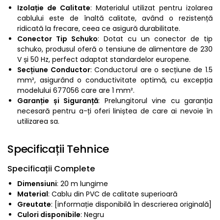
Izolație de Calitate
: Materialul utilizat pentru izolarea
cablului este de înaltă calitate, având o rezistență
ridicată la frecare, ceea ce asigură durabilitate.
Conector Tip Schuko
: Dotat cu un conector de tip
schuko, produsul oferă o tensiune de alimentare de 230
V și 50 Hz, perfect adaptat standardelor europene.
Secțiune Conductor
: Conductorul are o secțiune de 1.5
mm², asigurând o conductivitate optimă, cu excepția
modelului 677056 care are 1 mm².
Garanție și Siguranță
: Prelungitorul vine cu garanția
necesară pentru a-ți oferi liniștea de care ai nevoie în
utilizarea sa.
Specificații Tehnice
Specificații Complete
Dimensiuni
: 20 m lungime
Material
: Cablu din PVC de calitate superioară
Greutate
: [informație disponibilă în descrierea originală]
Culori disponibile
: Negru