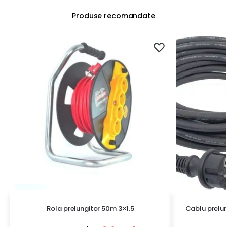
Produse recomandate
Rola prelungitor 50m 3×1.5
Cablu prelung