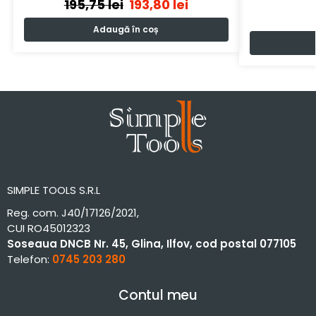
195,75
lei
193,80
lei
Adaugă în coș
SIMPLE TOOLS S.R.L
Reg. com. J40/17126/2021,
CUI RO45012323
Soseaua DNCB Nr. 45, Glina, Ilfov, cod postal 077105
Telefon:
0745 203 280
Contul meu