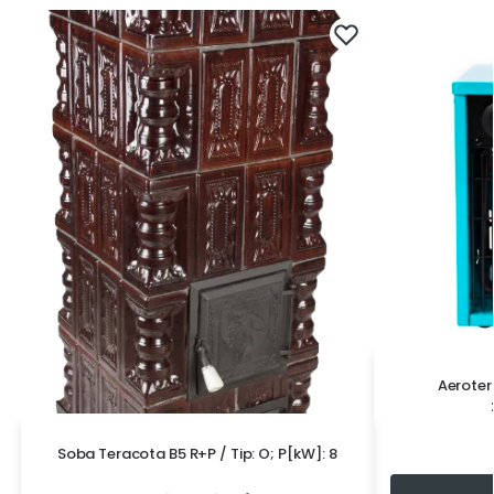
Aeroter
Soba Teracota B5 R+P / Tip: O; P[kW]: 8