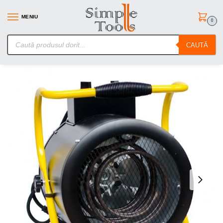
MENIU
0
SimpleTools.ro – Gasesti orice – Comanzi simplu
CAUTĂ
Prima pagină
Echipamente si utilaje de atelier
Aeroterme/Sobe si Incalzitoare
/
/