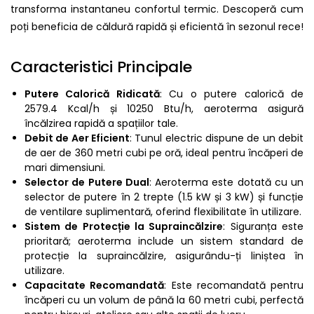
transforma instantaneu confortul termic. Descoperă cum
poți beneficia de căldură rapidă și eficientă în sezonul rece!
Caracteristici Principale
Putere Calorică Ridicată
: Cu o putere calorică de
2579.4 Kcal/h și 10250 Btu/h, aeroterma asigură
încălzirea rapidă a spațiilor tale.
Debit de Aer Eficient
: Tunul electric dispune de un debit
de aer de 360 metri cubi pe oră, ideal pentru încăperi de
mari dimensiuni.
Selector de Putere Dual
: Aeroterma este dotată cu un
selector de putere în 2 trepte (1.5 kW și 3 kW) și funcție
de ventilare suplimentară, oferind flexibilitate în utilizare.
Sistem de Protecție la Supraincălzire
: Siguranța este
prioritară; aeroterma include un sistem standard de
protecție la supraincălzire, asigurându-ți liniștea în
utilizare.
Capacitate Recomandată
: Este recomandată pentru
încăperi cu un volum de până la 60 metri cubi, perfectă