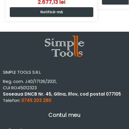
2.677,13
lei
Notifică-mă
SIMPLE TOOLS S.R.L
Reg. com. J40/17126/2021,
CUI RO45012323
Soseaua DNCB Nr. 45, Glina, Ilfov, cod postal 077105
Telefon:
0745 203 280
Contul meu