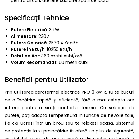
pentru birouri, ateliere sau alte spații de lucru.
Specificații Tehnice
Putere Electrică
: 3 kW
Alimentare
: 230V
Putere Calorică
: 2579.4 Kcal/h
Putere în Btu/h
: 10250 Btu/h
Debit de Aer
: 360 metri cubi/oră
Volum Recomandat
: 60 metri cubi
Beneficii pentru Utilizator
Prin utilizarea aerotermei electrice PRO 3 kW R, tu te bucuri
de o încălzire rapidă și eficientă, fără a mai aștepta ore
întregi pentru a simți confortul termic. Cu selecția de
putere, poți adapta temperatura în funcție de nevoile tale,
fie că lucrezi într-un birou sau te relaxezi acasă. Sistemul
de protecție la supraincălzire îți oferă un plus de siguranță,
iar debitul mare de aer asigură o distribuție uniformă a