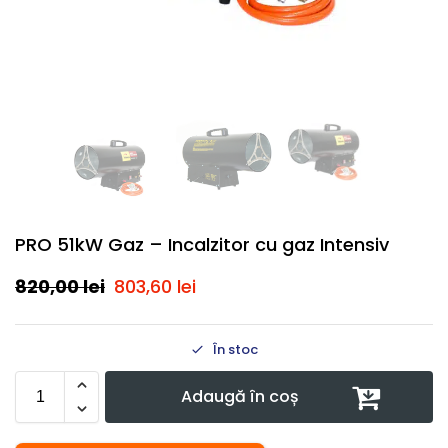
PRO 51kW Gaz – Incalzitor cu gaz Intensiv
820,00
lei
803,60
lei
În stoc
Adaugă în coș