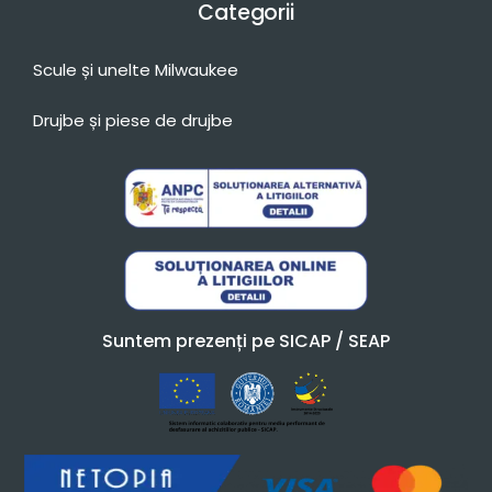
Categorii
Scule și unelte Milwaukee
Drujbe și piese de drujbe
Suntem prezenți pe SICAP / SEAP