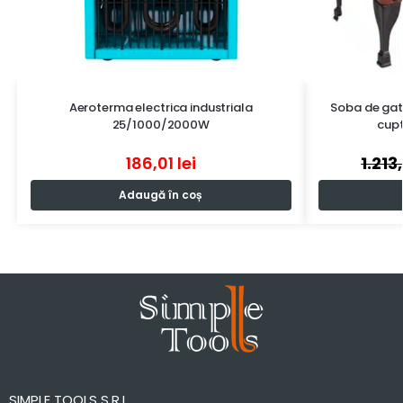
Aeroterma electrica industriala
Soba de gati
25/1000/2000W
cup
186,01
lei
1.213
Adaugă în coș
SIMPLE TOOLS S.R.L