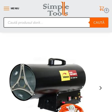
MENIU
0
SimpleTools.ro – Gasesti orice – Comanzi simplu
CAUTĂ
Prima pagină
Echipamente si utilaje de atelier
Aeroterme/Sobe si Incalzitoare
/
/