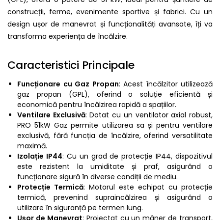
construcții, ferme, evenimente sportive și fabrici. Cu un
design ușor de manevrat și funcționalități avansate, îți va
transforma experiența de încălzire.
Caracteristici Principale
Funcționare cu Gaz Propan
: Acest încălzitor utilizează
gaz propan (GPL), oferind o soluție eficientă și
economică pentru încălzirea rapidă a spațiilor.
Ventilare Exclusivă
: Dotat cu un ventilator axial robust,
PRO 51kW Gaz permite utilizarea sa și pentru ventilare
exclusivă, fără funcția de încălzire, oferind versatilitate
maximă.
Izolație IP44
: Cu un grad de protecție IP44, dispozitivul
este rezistent la umiditate și praf, asigurând o
funcționare sigură în diverse condiții de mediu.
Protecție Termică
: Motorul este echipat cu protecție
termică, prevenind supraincălzirea și asigurând o
utilizare în siguranță pe termen lung.
Ușor de Manevrat
: Proiectat cu un mâner de transport,