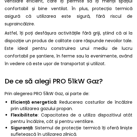
ventilare eficient, care îți permite să îți menții spațiul
confortabil și bine ventilat. În plus, protecția termică
asigură că utilizarea este sigură, fără riscul de
supraincălzire.
Astfel, îți poți desfășura activitățile fără griji, știind că ai la
dispoziție un produs de calitate care răspunde nevoilor tale.
Este ideal pentru construirea unui mediu de lucru
confortabil pe șantiere, în ferme sau la evenimente, având
în vedere că este ușor de transportat și utilizat.
De ce să alegi PRO 51kW Gaz?
Prin alegerea PRO 51kW Gaz, ai parte de:
Eficiență energetică
: Reducerea costurilor de încălzire
prin utilizarea gazului propan.
Flexibilitate
: Capacitatea de a utiliza dispozitivul atât
pentru încălzire, cât și pentru ventilare.
Siguranță
: Sistemul de protecție termică îți oferă liniște
sufletească în utilizarea zilnică.