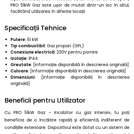
PRO 51kW Gaz este ușor de mutat dintr-un loc în altul,
facilitând utilizarea în diferite locații.
Specificații Tehnice
Putere
: 51 kW
Tip combustibil
: Gaz propan (GPL)
Conexiune electrică
: 230V pentru pornire
Izolație
: IP44
Greutate
: [informație disponibilă în descrierea originală]
Culoare
: [informație disponibilă în descrierea originală]
Dimensiuni
: [informație disponibilă în descrierea
originală]
Beneficii pentru Utilizator
Cu PRO 51kW Gaz – Incalzitor cu gaz Intensiv, tu poți
beneficia de o încălzire rapidă și eficientă, indiferent de
condițiile exterioare. Dispozitivul este dotat cu un sistem de