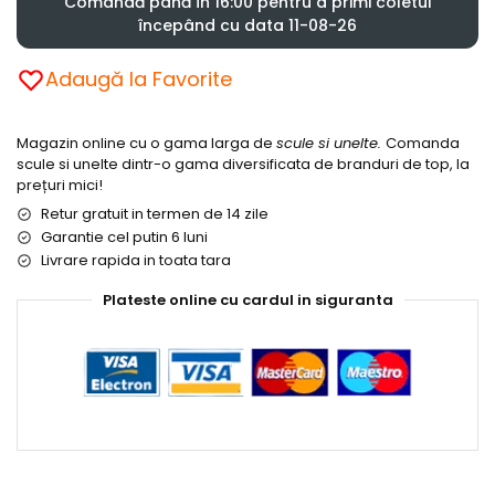
Comandă până în 16:00 pentru a primi coletul
începând cu data 11-08-26
Adaugă la Favorite
Magazin online cu o gama larga de
scule si unelte.
Comanda
scule si unelte dintr-o gama diversificata de branduri de top, la
prețuri mici!
Retur gratuit in termen de 14 zile
Garantie cel putin 6 luni
Livrare rapida in toata tara
Plateste online cu cardul in siguranta