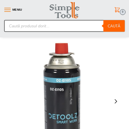
MENIU
0
SimpleTools.ro – Gasesti orice – Comanzi simplu
CAUTĂ
Prima pagină
Diverse Camping
Rezerva gaz Detoolz 227g, spray
/
/