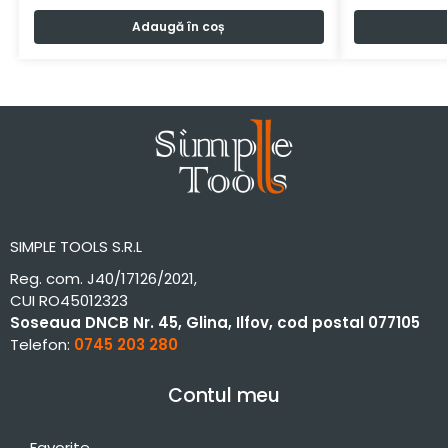
Adaugă în coș
SIMPLE TOOLS S.R.L
Reg. com. J40/17126/2021,
CUI RO45012323
Soseaua DNCB Nr. 45, Glina, Ilfov, cod postal 077105
Telefon:
0745 203 280
Contul meu
Favorite