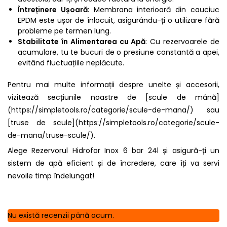
Întreținere Ușoară
: Membrana interioară din cauciuc
EPDM este ușor de înlocuit, asigurându-ți o utilizare fără
probleme pe termen lung.
Stabilitate în Alimentarea cu Apă
: Cu rezervoarele de
acumulare, tu te bucuri de o presiune constantă a apei,
evitând fluctuațiile neplăcute.
Pentru mai multe informații despre unelte și accesorii,
vizitează secțiunile noastre de [scule de mână]
(https://simpletools.ro/categorie/scule-de-mana/) sau
[truse de scule](https://simpletools.ro/categorie/scule-
de-mana/truse-scule/).
Alege Rezervorul Hidrofor Inox 6 bar 24l și asigură-ți un
sistem de apă eficient și de încredere, care îți va servi
nevoile timp îndelungat!
Nu există recenzii până acum.