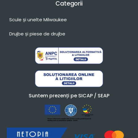
Categorii
Scule și unelte Milwaukee
Drujbe și piese de drujbe
Suntem prezenți pe SICAP / SEAP