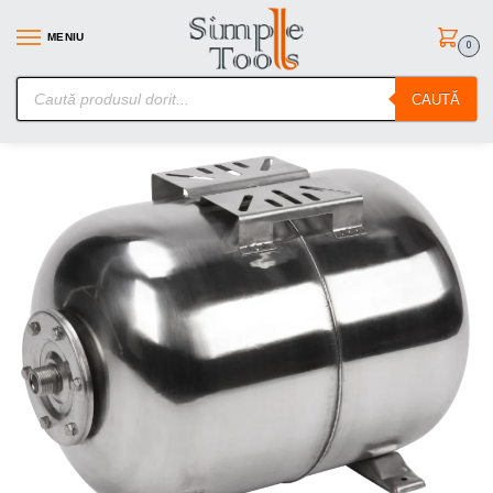
MENIU
0
SimpleTools.ro – Gasesti orice – Comanzi simplu
CAUTĂ
Prima pagină
Irigatii
Piese de schimb
Rezervor Hidrofor Inox 6 bar 24l
/
/
/