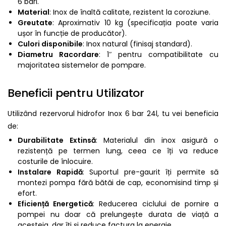
6 bari.
Material
: Inox de înaltă calitate, rezistent la coroziune.
Greutate
: Aproximativ 10 kg (specificația poate varia
ușor în funcție de producător).
Culori disponibile
: Inox natural (finisaj standard).
Diametru Racordare
: 1″ pentru compatibilitate cu
majoritatea sistemelor de pompare.
Beneficii pentru Utilizator
Utilizând rezervorul hidrofor Inox 6 bar 24l, tu vei beneficia
de:
Durabilitate Extinsă
: Materialul din inox asigură o
rezistență pe termen lung, ceea ce îți va reduce
costurile de înlocuire.
Instalare Rapidă
: Suportul pre-gaurit îți permite să
montezi pompa fără bătăi de cap, economisind timp și
efort.
Eficiență Energetică
: Reducerea ciclului de pornire a
pompei nu doar că prelungește durata de viață a
acesteia, dar îți și reduce factura la energie.