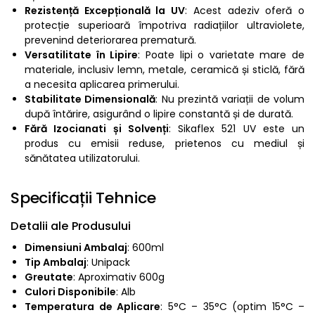
Rezistență Excepțională la UV
: Acest adeziv oferă o
protecție superioară împotriva radiațiilor ultraviolete,
prevenind deteriorarea prematură.
Versatilitate în Lipire
: Poate lipi o varietate mare de
materiale, inclusiv lemn, metale, ceramică și sticlă, fără
a necesita aplicarea primerului.
Stabilitate Dimensională
: Nu prezintă variații de volum
după întărire, asigurând o lipire constantă și de durată.
Fără Izocianati și Solvenți
: Sikaflex 521 UV este un
produs cu emisii reduse, prietenos cu mediul și
sănătatea utilizatorului.
Specificații Tehnice
Detalii ale Produsului
Dimensiuni Ambalaj
: 600ml
Tip Ambalaj
: Unipack
Greutate
: Aproximativ 600g
Culori Disponibile
: Alb
Temperatura de Aplicare
: 5°C – 35°C (optim 15°C –