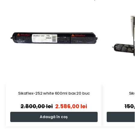
Sikaflex-252 white 600ml bax 20 buc
Si
2.800,00
lei
2.586,00
lei
150
Adaugă în coș