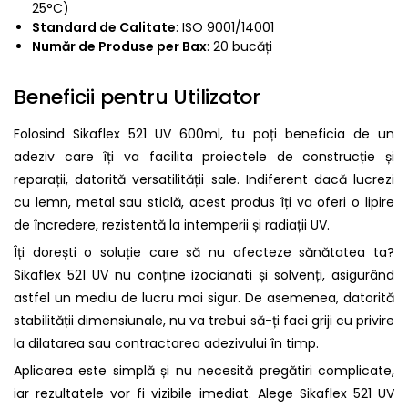
25°C)
Standard de Calitate
: ISO 9001/14001
Număr de Produse per Bax
: 20 bucăți
Beneficii pentru Utilizator
Folosind Sikaflex 521 UV 600ml, tu poți beneficia de un
adeziv care îți va facilita proiectele de construcție și
reparații, datorită versatilității sale. Indiferent dacă lucrezi
cu lemn, metal sau sticlă, acest produs îți va oferi o lipire
de încredere, rezistentă la intemperii și radiații UV.
Îți dorești o soluție care să nu afecteze sănătatea ta?
Sikaflex 521 UV nu conține izocianati și solvenți, asigurând
astfel un mediu de lucru mai sigur. De asemenea, datorită
stabilității dimensiunale, nu va trebui să-ți faci griji cu privire
la dilatarea sau contractarea adezivului în timp.
Aplicarea este simplă și nu necesită pregătiri complicate,
iar rezultatele vor fi vizibile imediat. Alege Sikaflex 521 UV