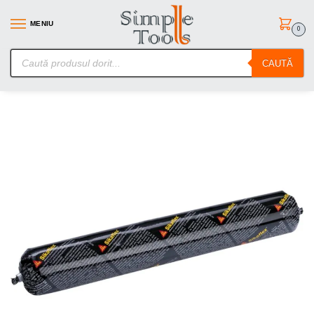
MENIU
0
SimpleTools.ro – Gasesti orice – Comanzi simplu
CAUTĂ
Prima pagină
Adezivi
Sikaflex 521 UV 600ml
/
/