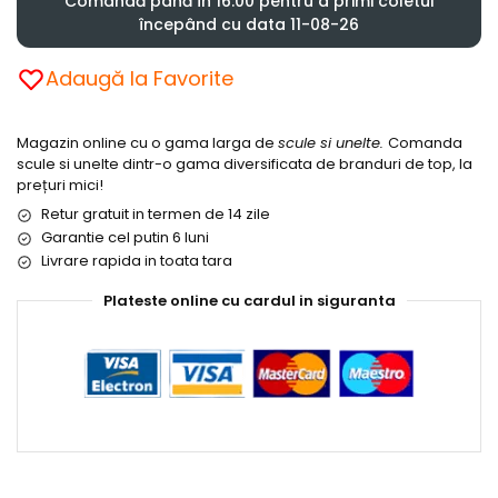
Comandă până în 16:00 pentru a primi coletul
începând cu data 11-08-26
Adaugă la Favorite
Magazin online cu o gama larga de
scule si unelte.
Comanda
scule si unelte dintr-o gama diversificata de branduri de top, la
prețuri mici!
Retur gratuit in termen de 14 zile
Garantie cel putin 6 luni
Livrare rapida in toata tara
Plateste online cu cardul in siguranta