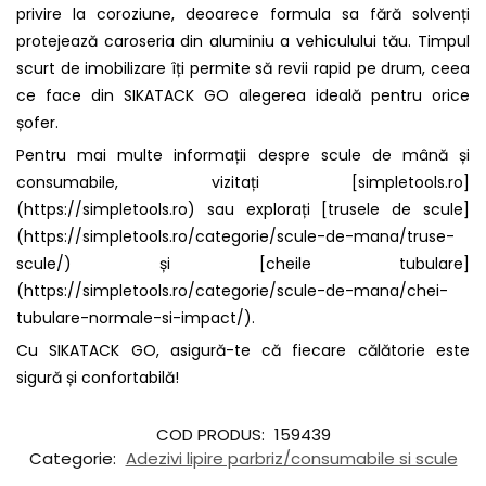
privire la coroziune, deoarece formula sa fără solvenți
protejează caroseria din aluminiu a vehiculului tău. Timpul
scurt de imobilizare îți permite să revii rapid pe drum, ceea
ce face din SIKATACK GO alegerea ideală pentru orice
șofer.
Pentru mai multe informații despre scule de mână și
consumabile, vizitați [simpletools.ro]
(https://simpletools.ro) sau explorați [trusele de scule]
(https://simpletools.ro/categorie/scule-de-mana/truse-
scule/) și [cheile tubulare]
(https://simpletools.ro/categorie/scule-de-mana/chei-
tubulare-normale-si-impact/).
Cu SIKATACK GO, asigură-te că fiecare călătorie este
sigură și confortabilă!
COD PRODUS:
159439
Categorie:
Adezivi lipire parbriz/consumabile si scule