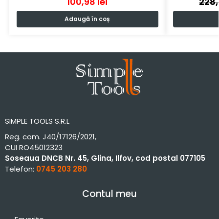
100,98
lei
228
Adaugă în coș
SIMPLE TOOLS S.R.L
Reg. com. J40/17126/2021,
CUI RO45012323
Soseaua DNCB Nr. 45, Glina, Ilfov, cod postal 077105
Telefon:
0745 203 280
Contul meu