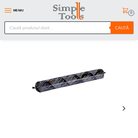
MENIU
0
SimpleTools.ro – Gasesti orice – Comanzi simplu
CAUTĂ
Prima pagină
Adezivi lipire parbriz/consumabile si scule
SIKATACK GO (SALAM 600ML)
/
/