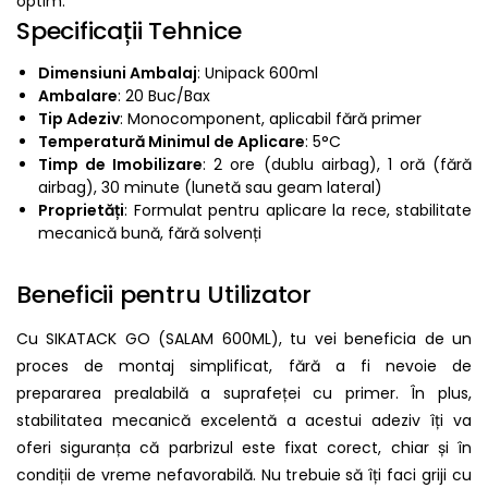
optim.
Specificații Tehnice
Dimensiuni Ambalaj
: Unipack 600ml
Ambalare
: 20 Buc/Bax
Tip Adeziv
: Monocomponent, aplicabil fără primer
Temperatură Minimul de Aplicare
: 5°C
Timp de Imobilizare
: 2 ore (dublu airbag), 1 oră (fără
airbag), 30 minute (lunetă sau geam lateral)
Proprietăți
: Formulat pentru aplicare la rece, stabilitate
mecanică bună, fără solvenți
Beneficii pentru Utilizator
Cu SIKATACK GO (SALAM 600ML), tu vei beneficia de un
proces de montaj simplificat, fără a fi nevoie de
prepararea prealabilă a suprafeței cu primer. În plus,
stabilitatea mecanică excelentă a acestui adeziv îți va
oferi siguranța că parbrizul este fixat corect, chiar și în
condiții de vreme nefavorabilă. Nu trebuie să îți faci griji cu