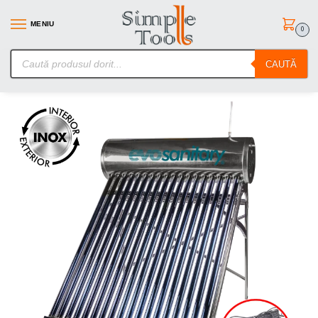
MENIU
0
SimpleTools.ro – Gasesti orice – Comanzi simplu
CAUTĂ
Prima pagină
Uz casnic
Panouri Solare
Sistem Panou Solar cu Tuburi Vidate si Controller 1024-58 INOX 150L
/
/
/