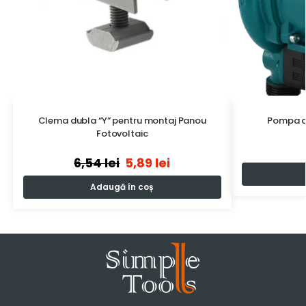
Clema dubla “Y” pentru montaj Panou
Pompa de
Fotovoltaic
6,54
lei
5,89
lei
Adaugă în coș