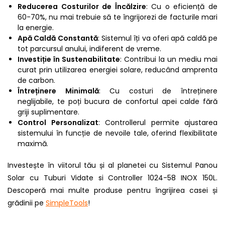
Reducerea Costurilor de Încălzire
: Cu o eficiență de
60-70%, nu mai trebuie să te îngrijorezi de facturile mari
la energie.
Apă Caldă Constantă
: Sistemul îți va oferi apă caldă pe
tot parcursul anului, indiferent de vreme.
Investiție în Sustenabilitate
: Contribui la un mediu mai
curat prin utilizarea energiei solare, reducând amprenta
de carbon.
Întreținere Minimală
: Cu costuri de întreținere
neglijabile, te poți bucura de confortul apei calde fără
griji suplimentare.
Control Personalizat
: Controllerul permite ajustarea
sistemului în funcție de nevoile tale, oferind flexibilitate
maximă.
Investește în viitorul tău și al planetei cu Sistemul Panou
Solar cu Tuburi Vidate si Controller 1024-58 INOX 150L.
Descoperă mai multe produse pentru îngrijirea casei și
grădinii pe
SimpleTools
!