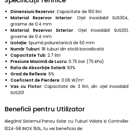
Specificații Tehnice
Dimensiuni Rezervor
: Capacitate de 150 litri
Material Rezervor Interior
: Oțel inoxidabil SUS304,
grosime de 0.4 mm
Material Rezervor Exterior
: Oțel inoxidabil SUS201,
grosime de 0.4 mm
Izolație
: Spumă poliuretanică de 50 mm
Număr Tuburi
: 18 tuburi din sticlă borosilicată
Capacitate Tub
: 2.7 litri
Presiune Maximă de Lucru
: 0.75 bar (75 kPa)
Rata de Absorbție Solară
: 93%
Grad de Reflexie
: 6%
Coeficient de Pierdere
: 0.06 W/m²
Vas cu Flotor
: Capacitate de 3 litri, din oțel inoxidabil
SUS201
Beneficii pentru Utilizator
Alegând Sistemul Panou Solar cu Tuburi Vidate si Controller
1024-58 INOX 150L, tu vei beneficia de: