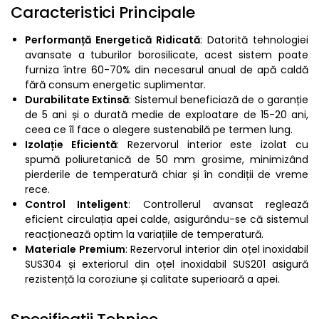
Caracteristici Principale
Performanță Energetică Ridicată
: Datorită tehnologiei
avansate a tuburilor borosilicate, acest sistem poate
furniza între 60-70% din necesarul anual de apă caldă
fără consum energetic suplimentar.
Durabilitate Extinsă
: Sistemul beneficiază de o garanție
de 5 ani și o durată medie de exploatare de 15-20 ani,
ceea ce îl face o alegere sustenabilă pe termen lung.
Izolație Eficientă
: Rezervorul interior este izolat cu
spumă poliuretanică de 50 mm grosime, minimizând
pierderile de temperatură chiar și în condiții de vreme
rece.
Control Inteligent
: Controllerul avansat reglează
eficient circulația apei calde, asigurându-se că sistemul
reacționează optim la variațiile de temperatură.
Materiale Premium
: Rezervorul interior din oțel inoxidabil
SUS304 și exteriorul din oțel inoxidabil SUS201 asigură
rezistență la coroziune și calitate superioară a apei.