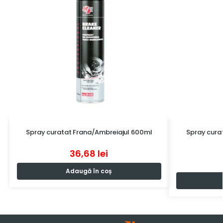
Spray curatat Frana/Ambreiajul 600ml
Spray cura
36,68
lei
Adaugă în coș