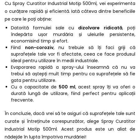
Cu Spray Curatitor Industrial Motip 500ml, vei experimenta
o curățare rapidă și eficientă. Iată câteva dintre beneficiile
pe care le poți obține:
Datorită formulei sale cu
dizolvare ridicată
, poți
îndepărta ușor murdăria și uleiurile persistente,
economisind timp și efort.
Fiind
non-coroziv
, nu trebuie să îți faci griji că
suprafețele tale vor fi afectate, ceea ce face produsul
ideal pentru utilizare în medii industriale.
Evaporarea rapidă a spray-ului înseamnă că nu va
trebui să aștepți mult timp pentru ca suprafețele să fie
gata pentru utilizare.
Cu o capacitate de
500 ml
, acest spray îți va oferi o
durată lungă de utilizare, fiind perfect pentru aplicații
frecvente.
În concluzie, dacă vrei să te asiguri că suprafețele tale sunt
curate și întreținute corespunzător, alege Spray Curatitor
Industrial Motip 500ml. Acest produs este un aliat de
nădejde în lupta împotriva murdăriei!