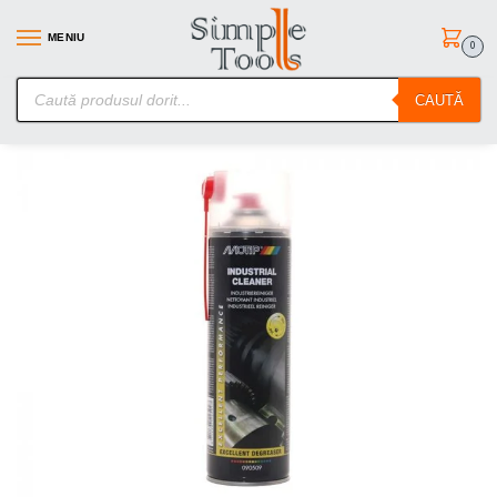
MENIU
0
SimpleTools.ro – Gasesti orice – Comanzi simplu
CAUTĂ
Prima pagină
Spray-uri tehnice
Spray Curatitor Industrial Motip 500ml
/
/