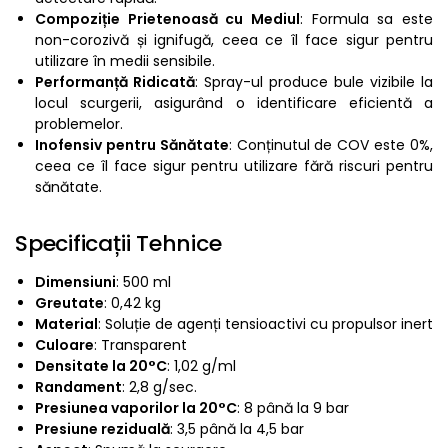
Compoziție Prietenoasă cu Mediul
: Formula sa este
non-corozivă și ignifugă, ceea ce îl face sigur pentru
utilizare în medii sensibile.
Performanță Ridicată
: Spray-ul produce bule vizibile la
locul scurgerii, asigurând o identificare eficientă a
problemelor.
Inofensiv pentru Sănătate
: Conținutul de COV este 0%,
ceea ce îl face sigur pentru utilizare fără riscuri pentru
sănătate.
Specificații Tehnice
Dimensiuni
: 500 ml
Greutate
: 0,42 kg
Material
: Soluție de agenți tensioactivi cu propulsor inert
Culoare
: Transparent
Densitate la 20°C
: 1,02 g/ml
Randament
: 2,8 g/sec.
Presiunea vaporilor la 20°C
: 8 până la 9 bar
Presiune reziduală
: 3,5 până la 4,5 bar