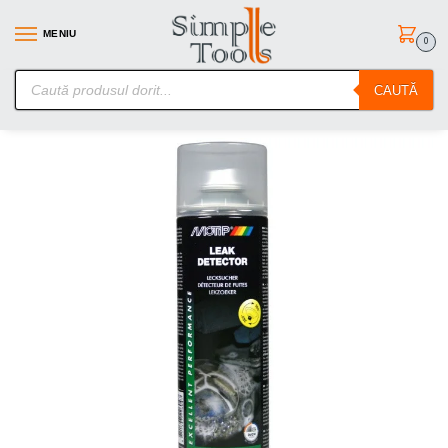
MENIU
0
SimpleTools.ro – Gasesti orice – Comanzi simplu
CAUTĂ
Prima pagină
Spray-uri tehnice
Spray Detectare Pierderi AER Motip 500ml
/
/