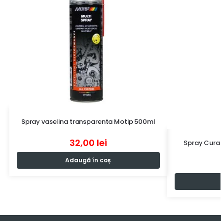
Spray vaselina transparenta Motip 500ml
32,00
lei
Spray Curat
Adaugă în coș