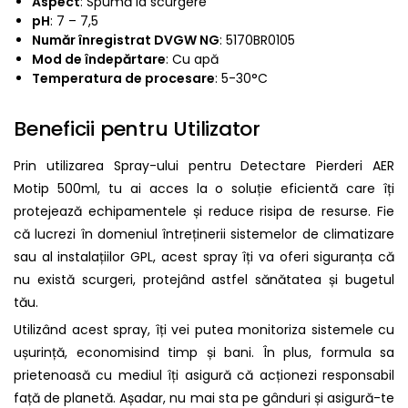
Aspect
: Spumă la scurgere
pH
: 7 – 7,5
Număr înregistrat DVGW NG
: 5170BR0105
Mod de îndepărtare
: Cu apă
Temperatura de procesare
: 5-30°C
Beneficii pentru Utilizator
Prin utilizarea Spray-ului pentru Detectare Pierderi AER
Motip 500ml, tu ai acces la o soluție eficientă care îți
protejează echipamentele și reduce risipa de resurse. Fie
că lucrezi în domeniul întreținerii sistemelor de climatizare
sau al instalațiilor GPL, acest spray îți va oferi siguranța că
nu există scurgeri, protejând astfel sănătatea și bugetul
tău.
Utilizând acest spray, îți vei putea monitoriza sistemele cu
ușurință, economisind timp și bani. În plus, formula sa
prietenoasă cu mediul îți asigură că acționezi responsabil
față de planetă. Așadar, nu mai sta pe gânduri și asigură-te