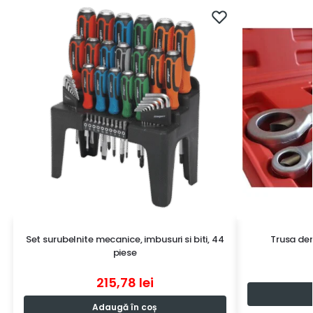
Set surubelnite mecanice, imbusuri si biti, 44
Trusa dem
piese
215,78
lei
Adaugă în coș