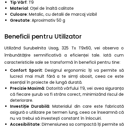
Tip Vârf
: T9
Material
: Oțel de înaltă calitate
Culoare
: Metalic, cu detalii de marcaj vizibil
Greutate
: Aproximativ 50 g
Beneficii pentru Utilizator
Utilizând Surubelnita Usag, 325 Tx T9x60, vei observa o
îmbunătățire semnificativă a eficienței tale. Iată cum
caracteristicile sale se transformă în beneficii pentru tine:
Confort Sporit
: Designul ergonomic îți va permite să
lucrezi mai mult fără a te simți obosit, ceea ce este
esențial în proiecte de lungă durată.
Precizie Maximă
: Datorită vârfului T9, vei avea siguranța
că fiecare șurub va fi strâns corect, minimizând riscul de
deteriorare.
Investiție Durabilă
: Materialul din care este fabricată
asigură o utilizare pe termen lung, ceea ce înseamnă că
nu va trebui să investești constant în înlocuiri.
Accesibilitate
: Dimensiunea sa compactă îți permite să