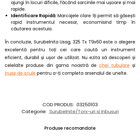
ajungi în locuri dificile, făcând sarcinile mai ușoare și mai
rapide.
Identificare Rapidă
: Marcajele clare îți permit să găsești
rapid instrumentul necesar, economisind timp în
căutarea acestuia.
În concluzie, Surubelnita Usag, 325 Tx T9x60 este o alegere
excelentă pentru toți cei care caută un instrument
eficient, durabil și ușor de utilizat. Nu ezita să descoperi și
celelalte produse din gama noastră de
chei tubulare
și
truse de scule
pentru a-ți completa arsenalul de unelte.
COD PRODUS:
03250103
Categorie:
Surubelnite/Torx-uri si Inbusuri
Produse recomandate