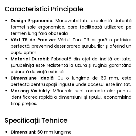
Caracteristici Principale
Design Ergonomic
: Manevrabilitate excelentă datorită
formei sale ergonomice, care facilitează utilizarea pe
termen lung fără oboseală.
Vârf T9 de Precizie
: Vârful Torx T9 asigură o potrivire
perfectă, prevenind deteriorarea șuruburilor și oferind un
cuplu optim.
Material Durabil
: Fabricată din oțel de înaltă calitate,
șurubelnița este rezistentă la uzură și rugină, garantând
o durată de viață extinsă.
Dimensiune Ideală
: Cu o lungime de 60 mm, este
perfectă pentru spații înguste unde accesul este limitat.
Marking Visibility
: Mânerele sunt marcate clar pentru
identificarea rapidă a dimensiunii și tipului, economisind
timp prețios.
Specificații Tehnice
Dimensiuni
: 60 mm lungime