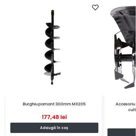
Burghiu pamant 300mm MX205
Accesoriu
cul
177,48
lei
Adaugă în coș