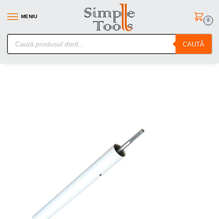
MENIU
0
SimpleTools.ro – Gasesti orice – Comanzi simplu
CAUTĂ
Prima pagină
Unelte de gradina
Accesorii Motocoase si Motounelte
/
/