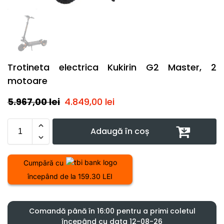
Trotineta electrica Kukirin G2 Master, 2
motoare
5.967,00
lei
4.849,00
lei
Adaugă în coș
Cumpără cu
începând de la 159.30 LEI
Comandă până în 16:00 pentru a primi coletul
începând cu data 12-08-26