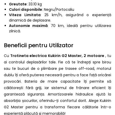
Greutate
: 33.10 kg
Culori disponibile
: Negru/Portocaliu
Viteza Limitata
: 25 km/h, asigurând o experiență
dinamică de deplasare.
Autonomie maximă
: 70 km, ideală pentru utilizarea
zilnică.
Beneficii pentru Utilizator
Cu
Trotineta electrica Kukirin G2 Master, 2 motoare
, tu
ai controlul deplasărilor tale. Fie că te îndrepți spre birou
sau te bucuri de o plimbare pe trasee off-road, motorul
dublu îți oferă puterea necesară pentru a face față oricărei
provocări. Bateria de mare capacitate îți permite să
călătorești fără griji, iar sistemul de frânare eficient îți
garantează siguranța. Amortizoarele hidraulice ajută la
absorbția șocurilor, oferindu-ți confortul dorit. Alege Kukirin
G2 Master pentru a transforma fiecare călătorie într-o
experiență plăcută și memorabilă!