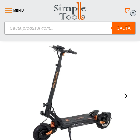
MENIU
0
SimpleTools.ro – Gasesti orice – Comanzi simplu
CAUTĂ
Prima pagină
Biciclete si trotinete electrice
Trotineta electrica Kukirin G2 Master, 2 motoare
/
/