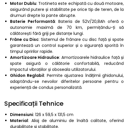
Motor Dublu
: Trotineta este echipată cu două motoare,
asigurând putere și stabilitate pe orice tip de teren, de la
drumuri drepte la pante abrupte.
Baterie Performantă
: Bateria de 52V/20,8Ah oferă o
autonomie maximă de 70 km, permițându-ți să
călătorești fără griji pe distanțe lungi.
Frâne cu Disc
: Sistemul de frânare cu disc față și spate
garantează un control superior și o siguranță sporită în
timpul opririlor rapide.
Amortizoare Hidraulice
: Amortizoarele hidraulice față și
spate asigură o călătorie confortabilă, reducând
impactul vibrațiilor și oboseala utilizatorului.
Ghidon Reglabil
: Permite ajustarea înălțimii ghidonului,
adaptându-se nevoilor diferitelor persoane pentru o
experiență de condus personalizată.
Specificații Tehnice
Dimensiuni
: 126 x 59,5 x 131,5 cm
Material
: Aliaj de aluminiu de înaltă calitate, oferind
durabilitate și stabilitate.