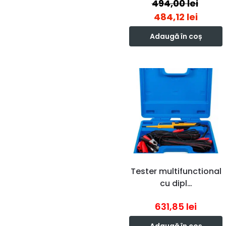
494,00
lei
484,12
lei
Adaugă în coș
Tester multifunctional
cu dipl…
631,85
lei