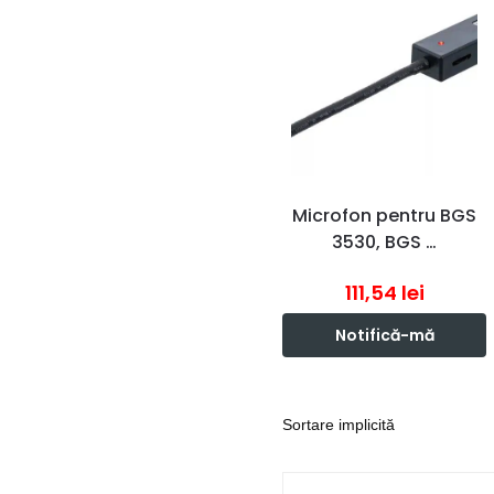
Microfon pentru BGS
3530, BGS …
111,54
lei
Notifică-mă