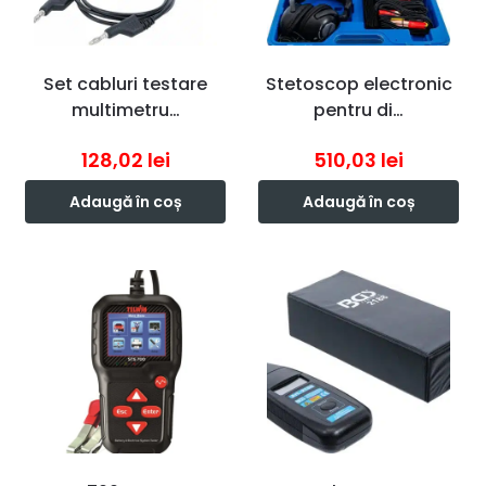
Set cabluri testare
Stetoscop electronic
multimetru…
pentru di…
128,02
lei
510,03
lei
Adaugă în coș
Adaugă în coș