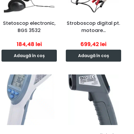
Stetoscop electronic,
Stroboscop digital pt.
BGS 3532
motoare…
184,48
lei
699,42
lei
Adaugă în coș
Adaugă în coș