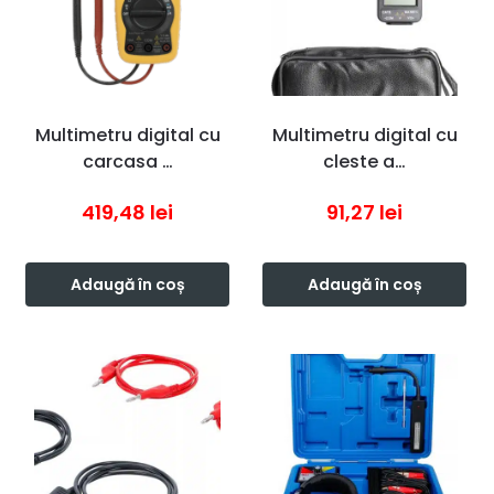
Multimetru digital cu
Multimetru digital cu
carcasa …
cleste a…
419,48
lei
91,27
lei
Adaugă în coș
Adaugă în coș