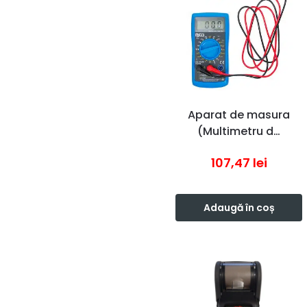
Aparat de masura
(Multimetru d…
107,47
lei
Adaugă în coș