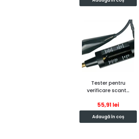
Adaugă în coș
Tester pentru
verificare scant…
55,91
lei
Adaugă în coș