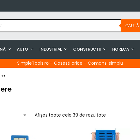
CAUTĂ
INĂ
AUTO
INDUSTRIAL
CONSTRUCTII
HORECA
SimpleTools.ro – Gasesti orice – Comanzi simplu
ere
tere
Afișez toate cele 39 de rezultate