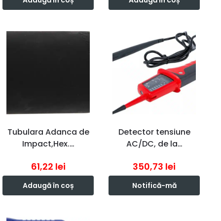
Adaugă în coș
Adaugă în coș
Tubulara Adanca de
Detector tensiune
Impact,Hex.…
AC/DC, de la…
61,22
lei
350,73
lei
Adaugă în coș
Notifică-mă