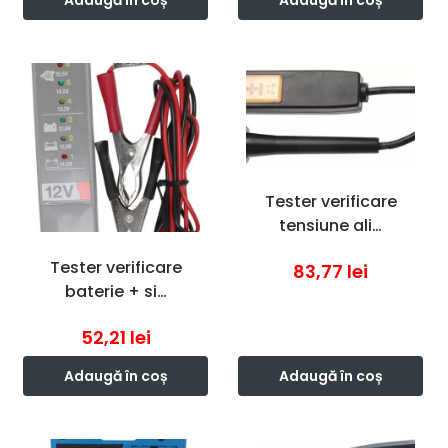
Adaugă în coș
Adaugă în coș
Tester verificare
tensiune ali…
Tester verificare
83,77
lei
baterie + si…
52,21
lei
Adaugă în coș
Adaugă în coș