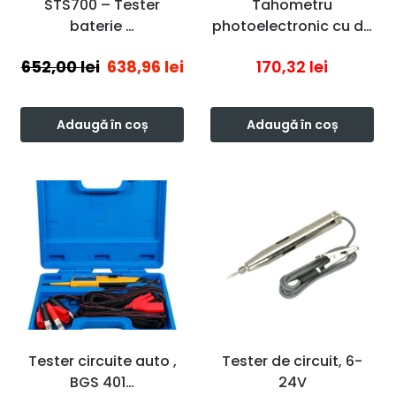
STS700 – Tester
Tahometru
baterie …
photoelectronic cu d…
652,00
lei
638,96
lei
170,32
lei
Adaugă în coș
Adaugă în coș
Tester circuite auto ,
Tester de circuit, 6-
BGS 401…
24V