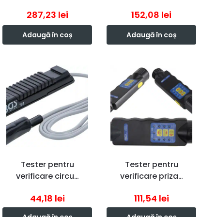
287,23
lei
152,08
lei
Adaugă în coș
Adaugă în coș
Tester pentru
Tester pentru
verificare circu…
verificare priza…
44,18
lei
111,54
lei