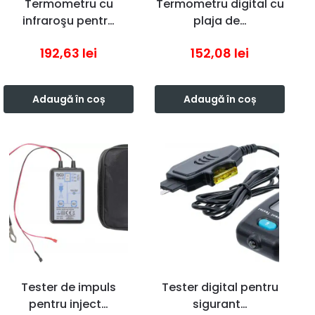
Termometru cu
Termometru digital cu
infraroşu pentr…
plaja de…
192,63
lei
152,08
lei
Adaugă în coș
Adaugă în coș
Tester de impuls
Tester digital pentru
pentru inject…
sigurant…