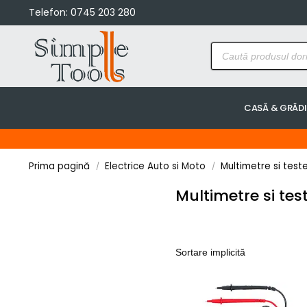
Telefon:
0745 203 280
CASĂ & GRĂD
Prima pagină
Electrice Auto si Moto
Multimetre si test
/
/
Multimetre si tes