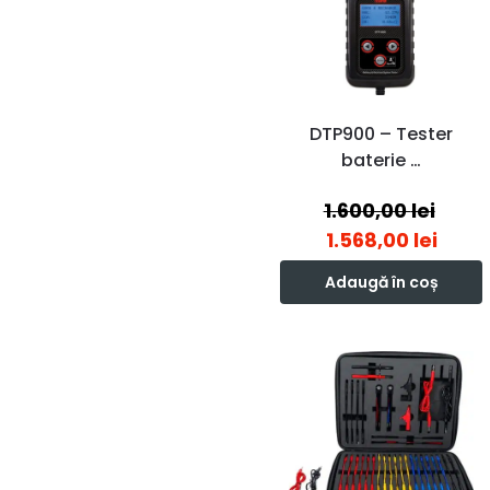
DTP900 – Tester
baterie …
1.600,00
lei
1.568,00
lei
Adaugă în coș