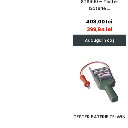
STS600 – Tester
baterie …
408,00
lei
399,84
lei
Adaugă în coș
TESTER BATERIE TELWIN