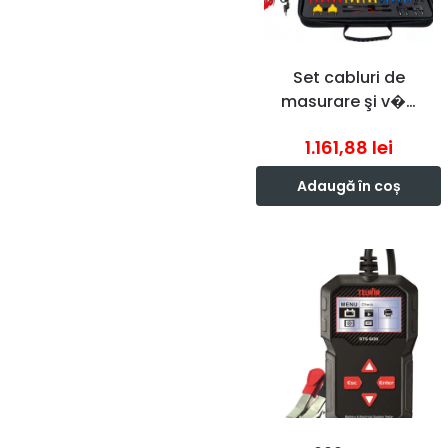
Set cabluri de
masurare şi v�…
1.161,88
lei
Adaugă în coș