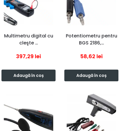
Multimetru digital cu
Potentiometru pentru
cleşte …
BGS 2186,…
397,29
lei
58,62
lei
Adaugă în coș
Adaugă în coș