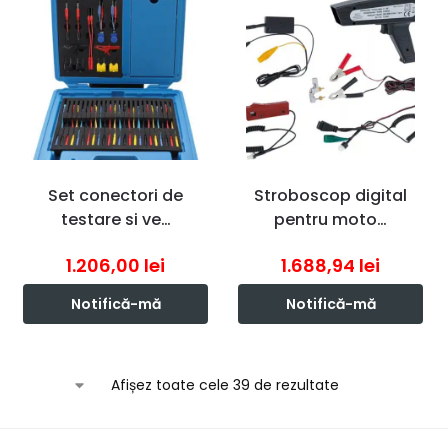
Set conectori de
Stroboscop digital
testare si ve…
pentru moto…
1.206,00
lei
1.688,94
lei
Notifică-mă
Notifică-mă
Afișez toate cele 39 de rezultate