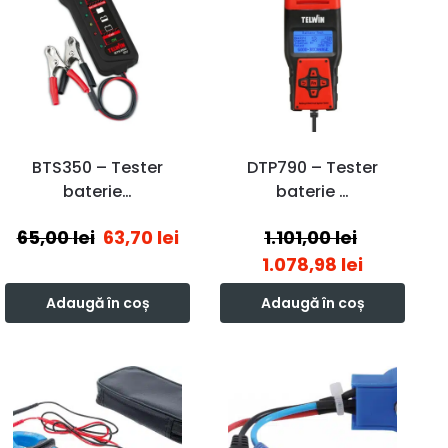
BTS350 – Tester
DTP790 – Tester
baterie…
baterie …
65,00
lei
63,70
lei
1.101,00
lei
1.078,98
lei
Adaugă în coș
Adaugă în coș