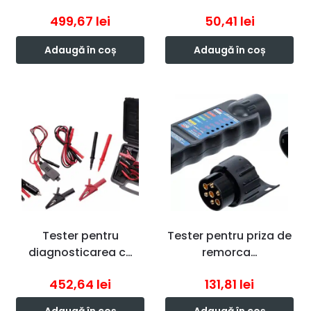
499,67
lei
50,41
lei
Adaugă în coș
Adaugă în coș
Tester pentru
Tester pentru priza de
diagnosticarea c…
remorca…
452,64
lei
131,81
lei