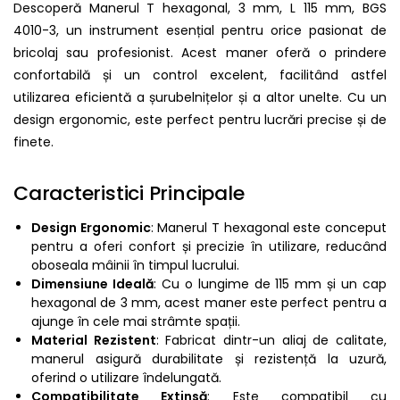
Descoperă Manerul T hexagonal, 3 mm, L 115 mm, BGS
4010-3, un instrument esențial pentru orice pasionat de
bricolaj sau profesionist. Acest maner oferă o prindere
confortabilă și un control excelent, facilitând astfel
utilizarea eficientă a șurubelnițelor și a altor unelte. Cu un
design ergonomic, este perfect pentru lucrări precise și de
finete.
Caracteristici Principale
Design Ergonomic
: Manerul T hexagonal este conceput
pentru a oferi confort și precizie în utilizare, reducând
oboseala mâinii în timpul lucrului.
Dimensiune Ideală
: Cu o lungime de 115 mm și un cap
hexagonal de 3 mm, acest maner este perfect pentru a
ajunge în cele mai strâmte spații.
Material Rezistent
: Fabricat dintr-un aliaj de calitate,
manerul asigură durabilitate și rezistență la uzură,
oferind o utilizare îndelungată.
Compatibilitate Extinsă
: Este compatibil cu