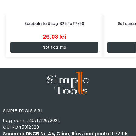
Surubelnita Usag, 325 Tx T7x50
Set surub
26,03
lei
Notifică-mă
SIMPLE TOOLS S.R.L
Reg. com. J40/17126/2021,
CUI RO45012323
Soseaua DNCB Nr. 45, Glina, Ilfov, cod postal 077105