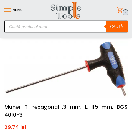
MENIU
0
SimpleTools.ro – Gasesti orice – Comanzi simplu
CAUTĂ
Prima pagină
Scule de mana
Surubelnite/Torx-uri si Inbusuri
M
/
/
Maner T hexagonal ,3 mm, L 115 mm, BGS
4010-3
29,74
lei