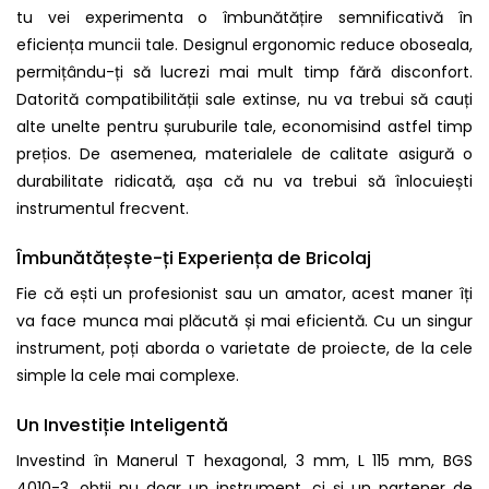
tu vei experimenta o îmbunătățire semnificativă în
eficiența muncii tale. Designul ergonomic reduce oboseala,
permițându-ți să lucrezi mai mult timp fără disconfort.
Datorită compatibilității sale extinse, nu va trebui să cauți
alte unelte pentru șuruburile tale, economisind astfel timp
prețios. De asemenea, materialele de calitate asigură o
durabilitate ridicată, așa că nu va trebui să înlocuiești
instrumentul frecvent.
Îmbunătățește-ți Experiența de Bricolaj
Fie că ești un profesionist sau un amator, acest maner îți
va face munca mai plăcută și mai eficientă. Cu un singur
instrument, poți aborda o varietate de proiecte, de la cele
simple la cele mai complexe.
Un Investiție Inteligentă
Investind în Manerul T hexagonal, 3 mm, L 115 mm, BGS
4010-3, obții nu doar un instrument, ci și un partener de