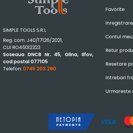
Favorite
Inregistrare
SIMPLE TOOLS S.R.L
Contul meu
Reg. com. J40/17126/2021,
CUI RO45012323
Retur prod
Soseaua DNCB Nr. 45, Glina, Ilfov,
cod postal 077105
Resetare p
Telefon:
0745 203 280
Intrebari f
Urmareste