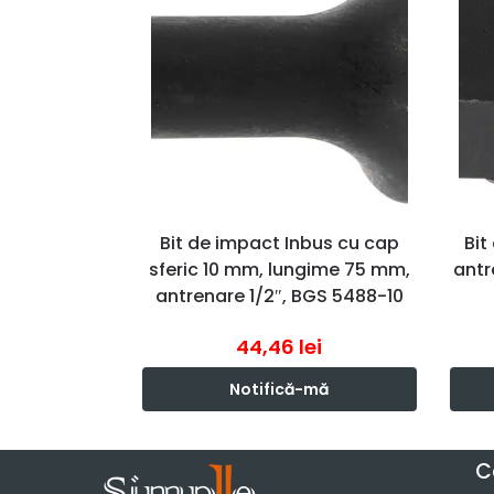
Bit de impact Inbus cu cap
Bit
sferic 10 mm, lungime 75 mm,
antr
antrenare 1/2″, BGS 5488-10
44,46
lei
Notifică-mă
C