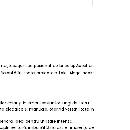
meșteșugar sau pasionat de bricolaj. Acest bit
eficientă în toate proiectele tale. Alege acest
or chiar și în timpul sesiunilor lungi de lucru.
e electrice și manuale, oferind versatilitate în
perioră, ideal pentru utilizare intensă.
e suplimentară, îmbunătățind astfel eficiența de