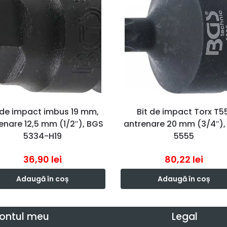
 de impact imbus 19 mm,
Bit de impact Torx T55
enare 12,5 mm (1/2″), BGS
antrenare 20 mm (3/4″),
5334-H19
5555
36,90
lei
80,22
lei
Adaugă în coș
Adaugă în coș
ontul meu
Legal