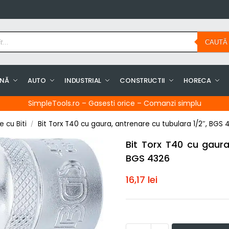
CAUTĂ
INĂ
AUTO
INDUSTRIAL
CONSTRUCTII
HORECA
SimpleTools.ro – Gasesti orice – Comanzi simplu
 cu Biti
Bit Torx T40 cu gaura, antrenare cu tubulara 1/2″, BGS 
/
Bit Torx T40 cu gaura
BGS 4326
16,17
lei