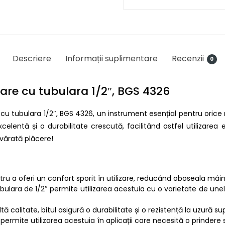
Descriere
Informații suplimentare
Recenzii
0
nare cu tubulara 1/2″, BGS 4326
cu tubulara 1/2″, BGS 4326, un instrument esențial pentru orice 
celentă și o durabilitate crescută, facilitând astfel utilizarea 
vărată plăcere!
tru a oferi un confort sporit în utilizare, reducând oboseala mâinil
bulara de 1/2″ permite utilizarea acestuia cu o varietate de unelt
ltă calitate, bitul asigură o durabilitate și o rezistență la uzură su
i permite utilizarea acestuia în aplicații care necesită o prinder