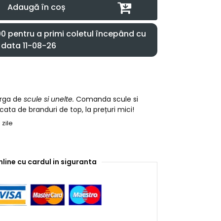
Adaugă în coș
 pentru a primi coletul începând cu
data 11-08-26
arga de
scule si unelte.
Comanda scule si
cata de branduri de top, la prețuri mici!
 zile
nline cu cardul in siguranta