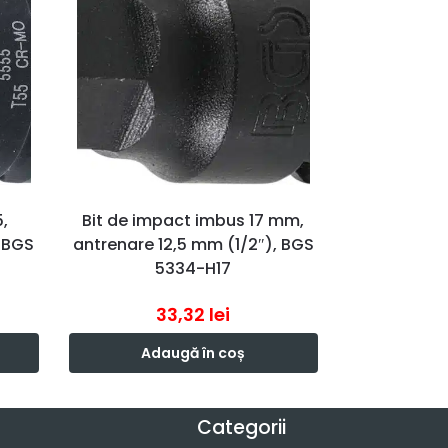
,
Bit de impact imbus 17 mm,
 BGS
antrenare 12,5 mm (1/2″), BGS
5334-H17
33,32
lei
Adaugă în coș
Categorii