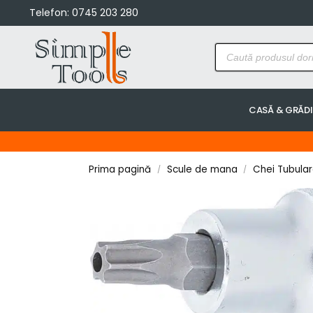
Telefon:
0745 203 280
CASĂ & GRĂD
Prima pagină
Scule de mana
Chei Tubulare
/
/