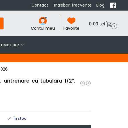
Contact
Intrebari frecvente
Blog
0,00
Lei
0
Contul meu
Favorite
TIMP LIBER
4326
, antrenare cu tubulara 1/2″,
În stoc