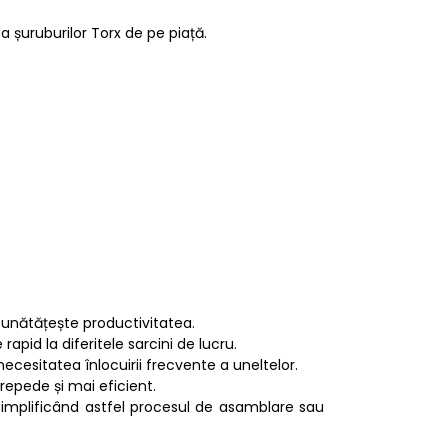
 șuruburilor Torx de pe piață.
bunătățește productivitatea.
rapid la diferitele sarcini de lucru.
necesitatea înlocuirii frecvente a uneltelor.
epede și mai eficient.
simplificând astfel procesul de asamblare sau