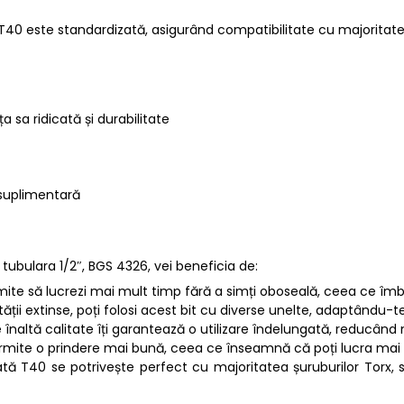
40 este standardizată, asigurând compatibilitate cu majoritatea
a sa ridicată și durabilitate
 suplimentară
 tubulara 1/2″, BGS 4326, vei beneficia de:
rmite să lucrezi mai mult timp fără a simți oboseală, ceea ce îm
tății extinse, poți folosi acest bit cu diverse unelte, adaptându-te 
e înaltă calitate îți garantează o utilizare îndelungată, reducând 
rmite o prindere mai bună, ceea ce înseamnă că poți lucra mai r
tă T40 se potrivește perfect cu majoritatea șuruburilor Torx, 