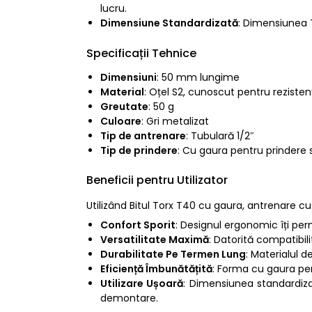
lucru.
Dimensiune Standardizată
: Dimensiunea T
Specificații Tehnice
Dimensiuni
: 50 mm lungime
Material
: Oțel S2, cunoscut pentru rezistenț
Greutate
: 50 g
Culoare
: Gri metalizat
Tip de antrenare
: Tubulară 1/2″
Tip de prindere
: Cu gaura pentru prindere
Beneficii pentru Utilizator
Utilizând Bitul Torx T40 cu gaura, antrenare cu
Confort Sporit
: Designul ergonomic îți pe
Versatilitate Maximă
: Datorită compatibili
Durabilitate Pe Termen Lung
: Materialul d
Eficiență Îmbunătățită
: Forma cu gaura pe
Utilizare Ușoară
: Dimensiunea standardiza
demontare.