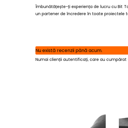
Îmbunătățește-ți experiența de lucru cu Bit T
un partener de încredere în toate proiectele t
Nu există recenzii până acum.
Numai clienții autentificați, care au cumpărat 