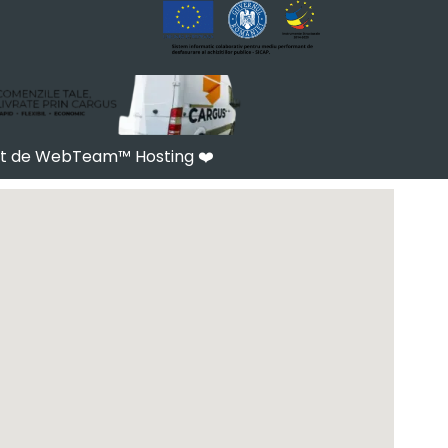
at de WebTeam™ Hosting
❤️