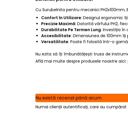
Cu Surubelnita pentru mecanici PH2x100mm, BG
Confort în Utilizare
: Designul ergonomic îți 
Precizie Maximă
: Datorită vârfului PH2, fi
Durabilitate Pe Termen Lung
: Investiția î
Accesibilitate
: Dimensiunea de 100mm îți p
Versatilitate
: Poate fi folosită într-o gam
Nu ezita să îți îmbunătățești trusa de instr
Află mai multe despre produsele noastre aici:
Nu există recenzii până acum.
Numai clienții autentificați, care au cumpărat 