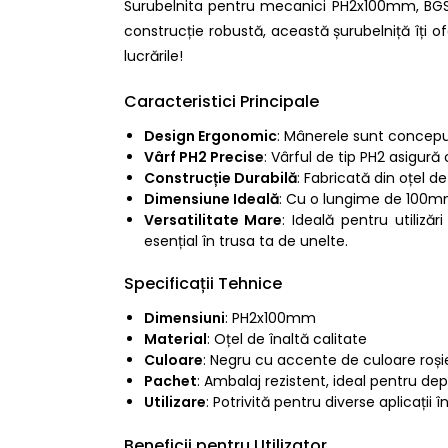
Surubelnita pentru mecanici PH2x100mm, BGS 
construcție robustă, această șurubelniță îți 
lucrările!
Caracteristici Principale
Design Ergonomic
: Mânerele sunt conceput
Vârf PH2 Precise
: Vârful de tip PH2 asigură
Construcție Durabilă
: Fabricată din oțel d
Dimensiune Ideală
: Cu o lungime de 100mm,
Versatilitate Mare
: Ideală pentru utiliz
esențial în trusa ta de unelte.
Specificații Tehnice
Dimensiuni
: PH2x100mm
Material
: Oțel de înaltă calitate
Culoare
: Negru cu accente de culoare roș
Pachet
: Ambalaj rezistent, ideal pentru de
Utilizare
: Potrivită pentru diverse aplicații
Beneficii pentru Utilizator