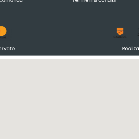
 comanda
Termeni si conditii
ervate.
Realiz