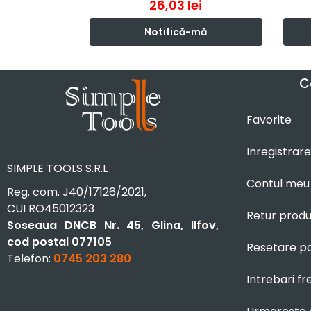
26,03
lei
Notifică-mă
C
Favorite
Inregistrare
SIMPLE TOOLS S.R.L
Contul meu
Reg. com. J40/17126/2021,
CUI RO45012323
Retur prod
Soseaua DNCB Nr. 45, Glina, Ilfov,
cod postal 077105
Resetare p
Telefon:
0745 203 280
Intrebari f