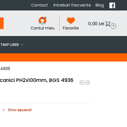
Contact
Intrebari frecvente
Blog
0,00
Lei
0
Contul meu
Favorite
TIMP LIBER
 4936
ecanici PH2x100mm, BGS 4936
Stoc epuizat