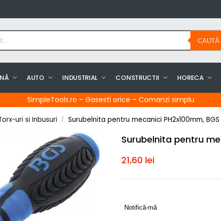
CAUTĂ
INĂ
AUTO
INDUSTRIAL
CONSTRUCTII
HORECA
SimpleTools.ro – Gasesti orice – Comanzi simplu
orx-uri si Inbusuri
Surubelnita pentru mecanici PH2x100mm, BGS
/
Surubelnita pentru m
21,60
lei
Notifică-mă