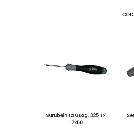
COD
Surubelnita Usag, 325 Tx
Se
T7x50