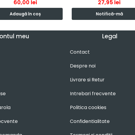
60,00
lei
27,95
lei
Adaugă în coș
Notifică-mă
ontul meu
Legal
Contact
Despre noi
Livrare si Retur
use
Intrebari frecvente
arola
Politica cookies
recvente
Confidentialitate