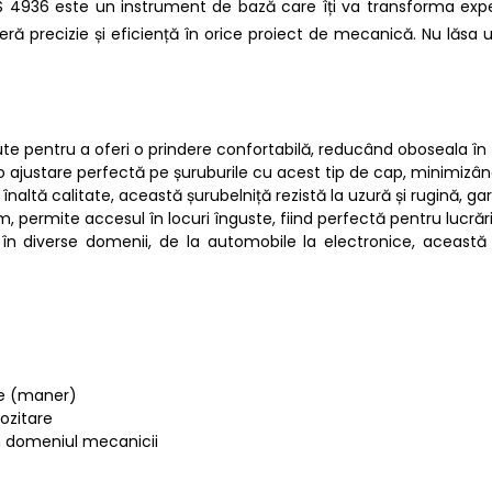
4936 este un instrument de bază care îți va transforma expe
oferă precizie și eficiență în orice proiect de mecanică. Nu lăs
e pentru a oferi o prindere confortabilă, reducând oboseala în tim
 o ajustare perfectă pe șuruburile cu acest tip de cap, minimizân
e înaltă calitate, această șurubelniță rezistă la uzură și rugină, g
 permite accesul în locuri înguste, fiind perfectă pentru lucrări
ări în diverse domenii, de la automobile la electronice, aceast
ie (maner)
pozitare
 în domeniul mecanicii