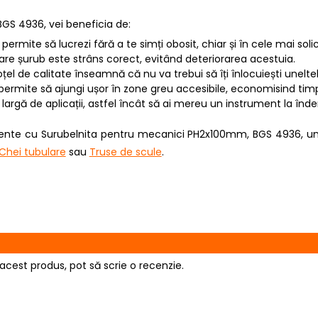
S 4936, vei beneficia de:
permite să lucrezi fără a te simți obosit, chiar și în cele mai solic
ecare șurub este strâns corect, evitând deteriorarea acestuia.
n oțel de calitate înseamnă că nu va trebui să îți înlocuiești unelte
ermite să ajungi ușor în zone greu accesibile, economisind timp 
ă largă de aplicații, astfel încât să ai mereu un instrument la în
umente cu Surubelnita pentru mecanici PH2x100mm, BGS 4936, un 
Chei tubulare
sau
Truse de scule
.
acest produs, pot să scrie o recenzie.