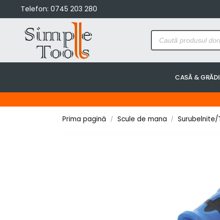
Telefon:
0745 203 280
CASĂ & GRĂD
Prima pagină
Scule de mana
Surubelnite/T
/
/