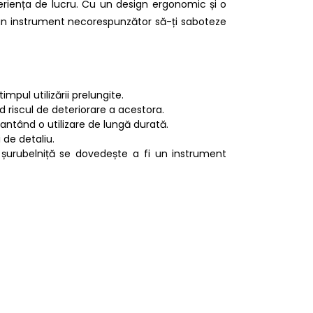
riența de lucru. Cu un design ergonomic și o
a un instrument necorespunzător să-ți saboteze
pul utilizării prelungite.
d riscul de deteriorare a acestora.
arantând o utilizare de lungă durată.
 de detaliu.
ă șurubelniță se dovedește a fi un instrument