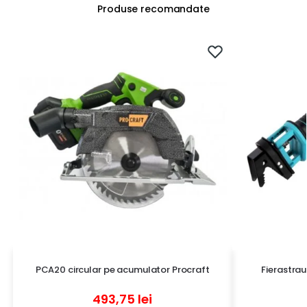
Produse recomandate
PCA20 circular pe acumulator Procraft
Fierastra
493,75
lei