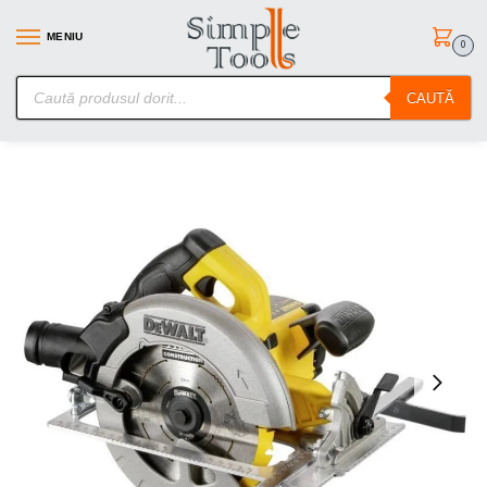
MENIU
0
SimpleTools.ro – Gasesti orice – Comanzi simplu
CAUTĂ
Prima pagină
Scule electrice
Fierastraie pendulare/sabie si circulare
/
/