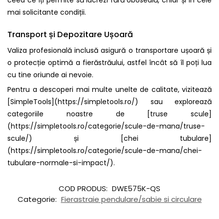
ceea ce îți permite să lucrezi fără oboseală, chiar și în cele
mai solicitante condiții.
Transport și Depozitare Ușoară
Valiza profesională inclusă asigură o transportare ușoară și
o protecție optimă a fierăstrăului, astfel încât să îl poți lua
cu tine oriunde ai nevoie.
Pentru a descoperi mai multe unelte de calitate, vizitează
[SimpleTools](https://simpletools.ro/) sau explorează
categoriile noastre de [truse scule]
(https://simpletools.ro/categorie/scule-de-mana/truse-
scule/) și [chei tubulare]
(https://simpletools.ro/categorie/scule-de-mana/chei-
tubulare-normale-si-impact/).
COD PRODUS:
DWE575K-QS
Categorie:
Fierastraie pendulare/sabie si circulare