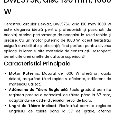
DWE575K, disc 190 mm, 1600
W
Fierastrau circular DeWalt, DWE575K, disc 190 mm, 1600 W
este alegerea ideală pentru profesioniști și pasionați de
bricolaj, oferind performanțe de neegalat în tăieri rapide și
precise. Cu un motor puternic de 1600 W, acest fierăstrău
asigură durabilitate și eficiență, fiind perfect pentru diverse
aplicații în lemn și alte materiale de construcții. Descoperă
beneficiile unei unelte de calitate superioară!
Caracteristici Principale
Motor Puternic
: Motorul de 1600 W oferă un cuplu
ridicat, asigurând tăieri rapide și eficiente, indiferent de
materialul utilizat.
Adâncime de Tăiere Reglaibilă
: Scala gradată permite
reglarea precisă a adâncimii de tăiere până la 67 mm,
adaptându-se astfel diverselor nevoi de lucru.
Unghi de Tăiere Inclinat
: Fierăstrăul permite reglarea
unghiului de tăiere până la 57 de grade, oferind