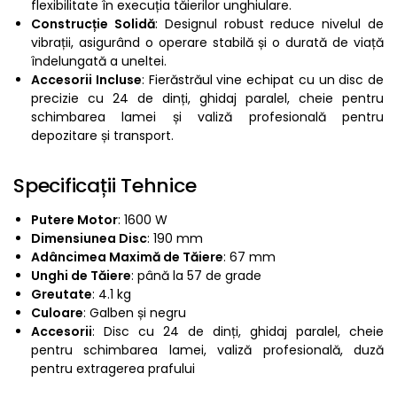
flexibilitate în execuția tăierilor unghiulare.
Construcție Solidă
: Designul robust reduce nivelul de
vibrații, asigurând o operare stabilă și o durată de viață
îndelungată a uneltei.
Accesorii Incluse
: Fierăstrăul vine echipat cu un disc de
precizie cu 24 de dinți, ghidaj paralel, cheie pentru
schimbarea lamei și valiză profesională pentru
depozitare și transport.
Specificații Tehnice
Putere Motor
: 1600 W
Dimensiunea Disc
: 190 mm
Adâncimea Maximă de Tăiere
: 67 mm
Unghi de Tăiere
: până la 57 de grade
Greutate
: 4.1 kg
Culoare
: Galben și negru
Accesorii
: Disc cu 24 de dinți, ghidaj paralel, cheie
pentru schimbarea lamei, valiză profesională, duză
pentru extragerea prafului