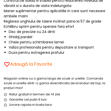
Constructie solida si stabila pentru reducerea nivelului de
vibratii si o durata de viata indelungata
Maner suplimentar pentru aplicatiile in care sunt necesare
ambele maini
Reglarea unghiului de taiere inclinat pana la 57 de grade
Echilibru optim pentru operare fara efort
Disc de precizie cu 24 dinti
Ghidaj paralel
Cheie pentru schimbarea lamei
Valiza profesionala pentru depozitare si transport
Duza pentru extragerea prafului
Adaugă la Favorite
Magazin online cu o gama larga de
scule si unelte.
Comanda
scule si unelte dintr-o gama diversificata de branduri de top, la
prețuri mici!
Retur gratuit in termen de 14 zile
Garantie cel putin 6 luni
Livrare rapida in toata tara