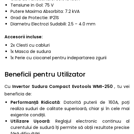
Tensiune in Gol: 75 V
Putere Maxima Absorbita: 7.2 kVA
Grad de Protectie: IP21S
Diametru Electrozi Sudabili: 2.5 – 4.0 mm
Accesorii incluse:
2x Clesti cu cabluri
1x Masca de sudura
1x Perie cu ciocanel pentru indepartarea zgurii
Beneficii pentru Utilizator
Cu
Invertor Sudura Compact Evotools WMI-250
, tu vei
beneficia de:
Performanță Ridicată
: Datorită puterii de 160A, poți
realiza suduri de calitate superioară, chiar și în cele mai
exigente condiții.
Utilizare Ușoară
: Reglajul electronic continuu al
curentului de sudură îți permite să obții rezultate precise
fără dificultăți.