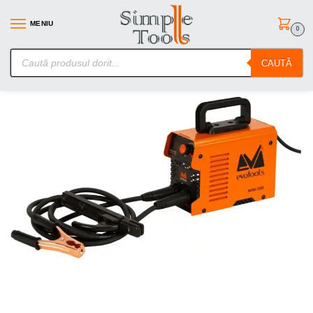
MENIU
0
SimpleTools.ro – Gasesti orice – Comanzi simplu
CAUTĂ
Prima pagină
Aparate de sudura
Aparate de sudura tip Invertor MMA
/
/