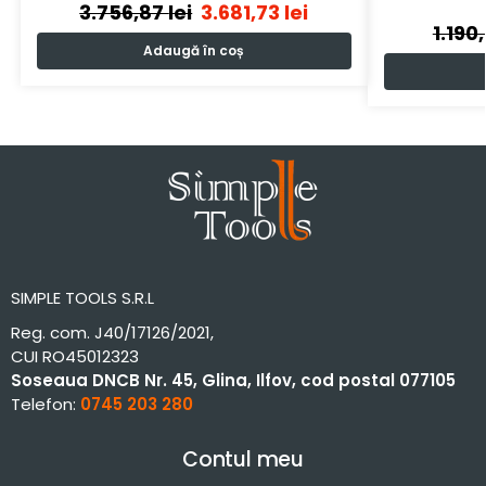
3.756,87
lei
3.681,73
lei
1.190
Adaugă în coș
SIMPLE TOOLS S.R.L
Reg. com. J40/17126/2021,
CUI RO45012323
Soseaua DNCB Nr. 45, Glina, Ilfov, cod postal 077105
Telefon:
0745 203 280
Contul meu