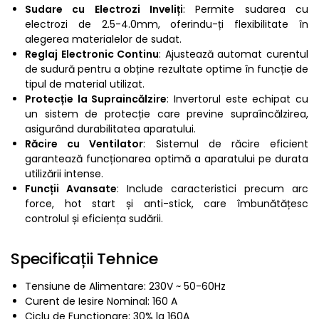
Sudare cu Electrozi Inveliți
: Permite sudarea cu
electrozi de 2.5-4.0mm, oferindu-ți flexibilitate în
alegerea materialelor de sudat.
Reglaj Electronic Continu
: Ajustează automat curentul
de sudură pentru a obține rezultate optime în funcție de
tipul de material utilizat.
Protecție la Supraincălzire
: Invertorul este echipat cu
un sistem de protecție care previne supraîncălzirea,
asigurând durabilitatea aparatului.
Răcire cu Ventilator
: Sistemul de răcire eficient
garantează funcționarea optimă a aparatului pe durata
utilizării intense.
Funcții Avansate
: Include caracteristici precum arc
force, hot start și anti-stick, care îmbunătățesc
controlul și eficiența sudării.
Specificații Tehnice
Tensiune de Alimentare: 230V ~ 50-60Hz
Curent de Iesire Nominal: 160 A
Ciclu de Functionare: 30% la 160A