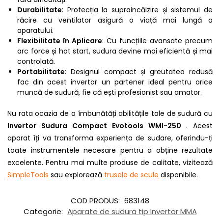
Durabilitate
: Protecția la supraincălzire și sistemul de
răcire cu ventilator asigură o viață mai lungă a
aparatului.
Flexibilitate în Aplicare
: Cu funcțiile avansate precum
arc force și hot start, sudura devine mai eficientă și mai
controlată.
Portabilitate
: Designul compact și greutatea redusă
fac din acest invertor un partener ideal pentru orice
muncă de sudură, fie că ești profesionist sau amator.
Nu rata ocazia de a îmbunătăți abilitățile tale de sudură cu
Invertor Sudura Compact Evotools WMI-250
. Acest
aparat îți va transforma experiența de sudare, oferindu-ți
toate instrumentele necesare pentru a obține rezultate
excelente. Pentru mai multe produse de calitate, vizitează
SimpleTools
sau explorează
trusele de scule
disponibile.
COD PRODUS:
683148
Categorie:
Aparate de sudura tip Invertor MMA