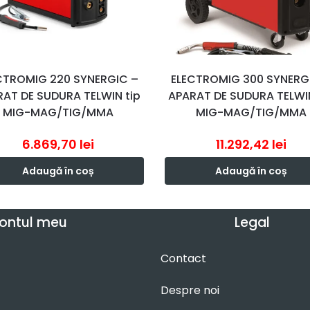
CTROMIG 220 SYNERGIC –
ELECTROMIG 300 SYNERG
AT DE SUDURA TELWIN tip
APARAT DE SUDURA TELWIN
MIG-MAG/TIG/MMA
MIG-MAG/TIG/MMA
6.869,70
lei
11.292,42
lei
Adaugă în coș
Adaugă în coș
ontul meu
Legal
Contact
Despre noi