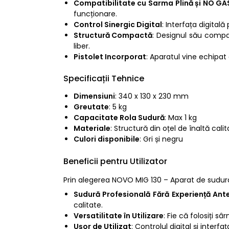
Compatibilitate cu Sarma Plină și NO GA
funcționare.
Control Sinergic Digital
: Interfața digital
Structură Compactă
: Designul său compact
liber.
Pistolet Incorporat
: Aparatul vine echipat
Specificații Tehnice
Dimensiuni
: 340 x 130 x 230 mm
Greutate
: 5 kg
Capacitate Rola Sudură
: Max 1 kg
Materiale
: Structură din oțel de înaltă cal
Culori disponibile
: Gri și negru
Beneficii pentru Utilizator
Prin alegerea NOVO MIG 130 – Aparat de sudura
Sudură Profesională Fără Experiență Ant
calitate.
Versatilitate în Utilizare
: Fie că folosiți 
Ușor de Utilizat
: Controlul digital și inter