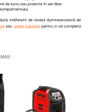
re de lucru sau proiecte în aer liber.
a echipamentului.
dură, indiferent de nivelul dumneavoastră de
ule
sau
cheile tubulare
pentru a vă completa
G-MAG