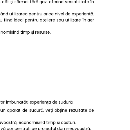
 cât și sârmei fără gaz, oferind versatilitate în
itând utilizarea pentru orice nivel de experiență.
 fiind ideal pentru ateliere sau utilizare în aer
onomisind timp și resurse.
vor îmbunătăți experiența de sudură:
t un aparat de sudură, veți obține rezultate de
avoastră, economisind timp și costuri.
 să vă concentrați pe proiectul dumneavoastră.