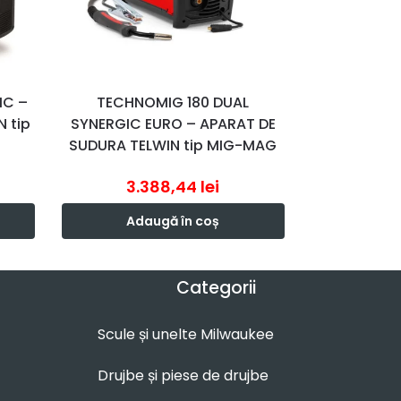
IC –
TECHNOMIG 180 DUAL
 tip
SYNERGIC EURO – APARAT DE
SUDURA TELWIN tip MIG-MAG
3.388,44
lei
Adaugă în coș
Categorii
Scule și unelte Milwaukee
Drujbe și piese de drujbe