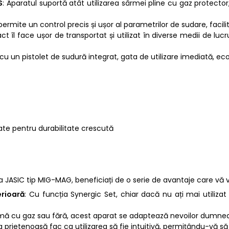
S
: Aparatul suportă atât utilizarea sârmei pline cu gaz protector,
ă permite un control precis și ușor al parametrilor de sudare, facil
 îl face ușor de transportat și utilizat în diverse medii de lucru,
 cu un pistolet de sudură integrat, gata de utilizare imediată, ec
itate pentru durabilitate crescută
 JASIC tip MIG-MAG, beneficiați de o serie de avantaje care vă 
erioară
: Cu funcția Synergic Set, chiar dacă nu ați mai utiliza
sârmă cu gaz sau fără, acest aparat se adaptează nevoilor dumne
fața prietenoasă fac ca utilizarea să fie intuitivă, permițându-vă