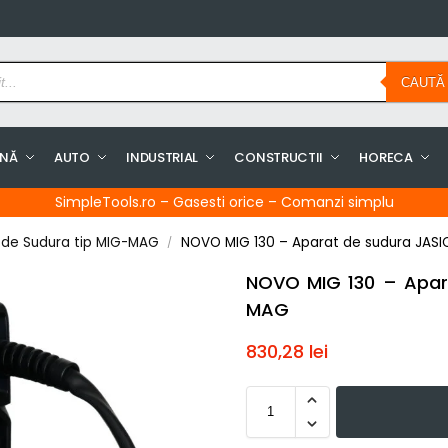
CAUTĂ
INĂ
AUTO
INDUSTRIAL
CONSTRUCTII
HORECA
SimpleTools.ro – Gasesti orice – Comanzi simplu
 de Sudura tip MIG-MAG
NOVO MIG 130 – Aparat de sudura JASI
/
NOVO MIG 130 – Apar
MAG
830,28
lei