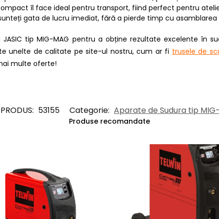
compact îl face ideal pentru transport, fiind perfect pentru atelie
t, sunteți gata de lucru imediat, fără a pierde timp cu asamblare
a JASIC tip MIG-MAG pentru a obține rezultate excelente în su
lte unelte de calitate pe site-ul nostru, cum ar fi
trusele de sc
ai multe oferte!
 PRODUS:
53155
Categorie:
Aparate de Sudura tip MI
Produse recomandate