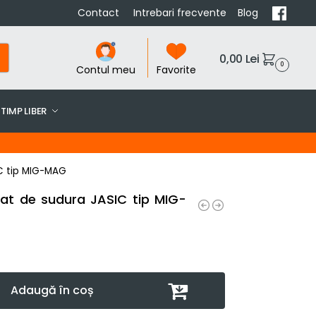
Contact
Intrebari frecvente
Blog
0,00
Lei
0
Contul meu
Favorite
TIMP LIBER
C tip MIG-MAG
at de sudura JASIC tip MIG-
Adaugă în coș