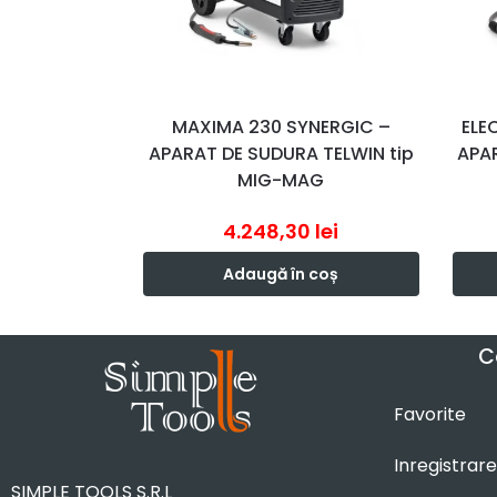
MAXIMA 230 SYNERGIC –
ELE
APARAT DE SUDURA TELWIN tip
APAR
MIG-MAG
4.248,30
lei
Adaugă în coș
C
Favorite
Inregistrare
SIMPLE TOOLS S.R.L