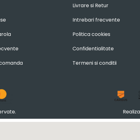
Livrare si Retur
use
Intrebari frecvente
arola
Politica cookies
recvente
Confidentialitate
 comanda
Termeni si conditii
ervate.
Realiz