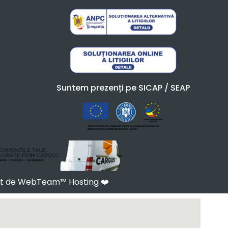
Suntem prezenți pe SICAP / SEAP
at de WebTeam™ Hosting
❤️