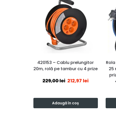
420153 – Cablu prelungitor
Rola
20m, rolă pe tambur cu 4 prize
25 
pri
229,00
lei
212,97
lei
Adaugă în coș