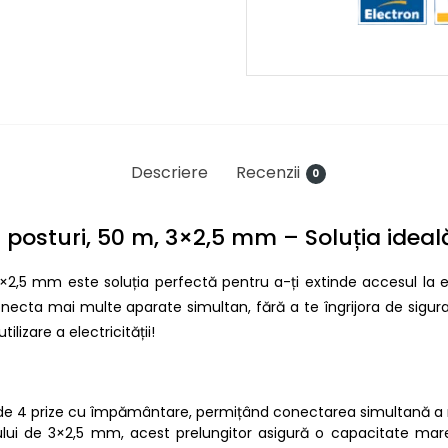
Descriere
Recenzii
0
4 posturi, 50 m, 3×2,5 mm – Soluția ideală
 3×2,5 mm este soluția perfectă pentru a-ți extinde accesul la 
 conecta mai multe aparate simultan, fără a te îngrijora de sigu
lizare a electricității!
 de 4 prize cu împământare, permițând conectarea simultană a m
lui de 3×2,5 mm, acest prelungitor asigură o capacitate mare d