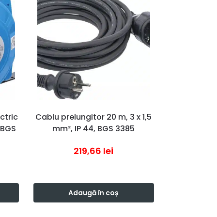
ctric
Cablu prelungitor 20 m, 3 x 1,5
, BGS
mm², IP 44, BGS 3385
219,66
lei
Adaugă în coș