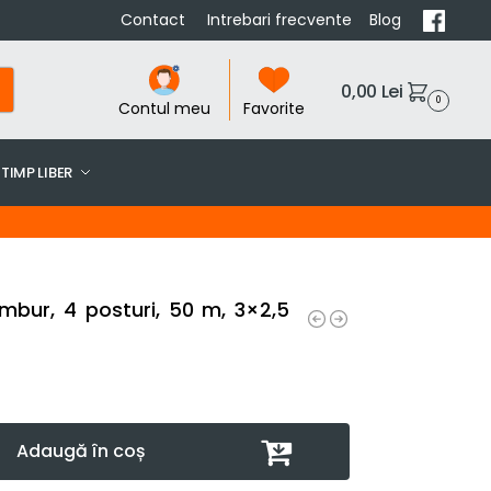
Contact
Intrebari frecvente
Blog
0,00
Lei
0
Contul meu
Favorite
TIMP LIBER
ambur, 4 posturi, 50 m, 3×2,5
Adaugă în coș