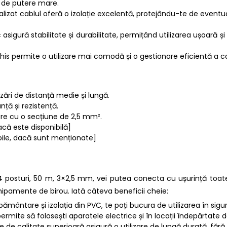
 de putere mare.
ealizat cablul oferă o izolație excelentă, protejându-te de eventu
asigură stabilitate și durabilitate, permițând utilizarea ușoară și 
his permite o utilizare mai comodă și o gestionare eficientă a ca
izări de distanță medie și lungă.
nță și rezistență.
are cu o secțiune de 2,5 mm².
acă este disponibilă]
nibile, dacă sunt menționate]
r, 4 posturi, 50 m, 3×2,5 mm, vei putea conecta cu ușurință toat
hipamente de birou. Iată câteva beneficii cheie:
pământare și izolația din PVC, te poți bucura de utilizarea în sig
permite să folosești aparatele electrice și în locații îndepărtate 
ele de calitate superioară asigură o utilizare de lungă durată, f