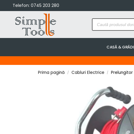
Telefon:
0745 203 280
CASĂ & GRĂD
Prima pagină
Cabluri Electrice
Prelungitor
/
/