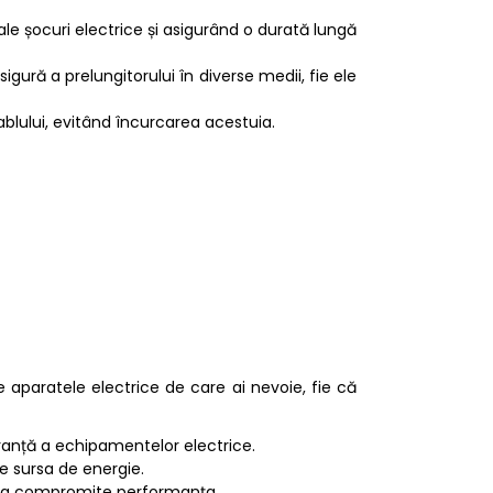
ale șocuri electrice și asigurând o durată lungă
sigură a prelungitorului în diverse medii, fie ele
blului, evitând încurcarea acestuia.
e aparatele electrice de care ai nevoie, fie că
uranță a echipamentelor electrice.
de sursa de energie.
ără a compromite performanța.