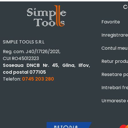
C
Favorite
Inregistrare
SIMPLE TOOLS S.R.L
Contul meu
Reg. com. J40/17126/2021,
CUI RO45012323
Retur prod
Soseaua DNCB Nr. 45, Glina, Ilfov,
cod postal 077105
Resetare p
Telefon:
0745 203 280
Intrebari f
Urmareste