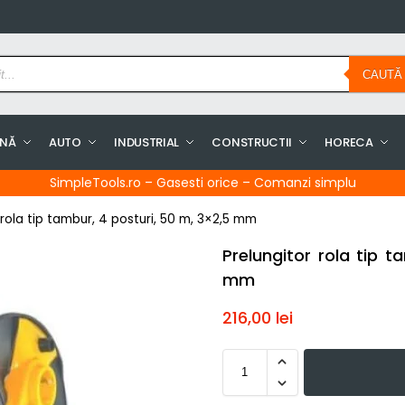
CAUTĂ
INĂ
AUTO
INDUSTRIAL
CONSTRUCTII
HORECA
SimpleTools.ro – Gasesti orice – Comanzi simplu
 rola tip tambur, 4 posturi, 50 m, 3×2,5 mm
Prelungitor rola tip t
mm
216,00
lei