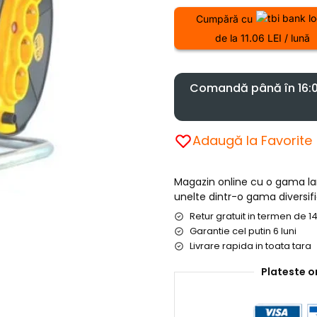
Cumpără cu
de la 11.06 LEI / lună
Comandă până în 16:00
Adaugă la Favorite
Magazin online cu o gama l
unelte dintr-o gama diversifi
Retur gratuit in termen de 14
Garantie cel putin 6 luni
Livrare rapida in toata tara
Plateste o