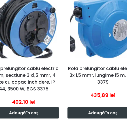
 prelungitor cablu electric
Rola prelungitor cablu ele
m, sectiune 3 x1,5 mm², 4
3x 1,5 mm², lungime 15 m
ze cu capac inchidere, IP
3379
44, 3500 W, BGS 3375
435,89
lei
402,10
lei
Adaugă în coș
Adaugă în coș