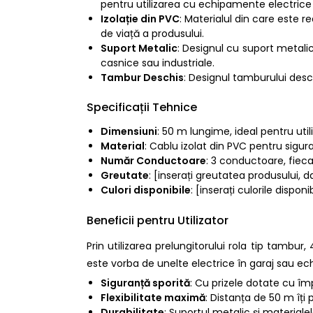
pentru utilizarea cu echipamente electrice
Izolație din PVC
: Materialul din care este r
de viață a produsului.
Suport Metalic
: Designul cu suport metalic 
casnice sau industriale.
Tambur Deschis
: Designul tamburului desc
Specificații Tehnice
Dimensiuni
: 50 m lungime, ideal pentru util
Material
: Cablu izolat din PVC pentru sigura
Număr Conductoare
: 3 conductoare, fiec
Greutate
: [inserați greutatea produsului, d
Culori disponibile
: [inserați culorile dispo
Beneficii pentru Utilizator
Prin utilizarea prelungitorului rola tip tambu
este vorba de unelte electrice în garaj sau ec
Siguranță sporită
: Cu prizele dotate cu îm
Flexibilitate maximă
: Distanța de 50 m îți 
Durabilitate
: Suportul metalic și material