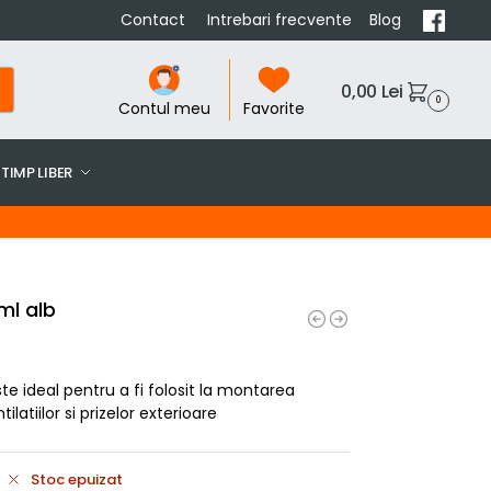
Contact
Intrebari frecvente
Blog
0,00
Lei
0
Contul meu
Favorite
TIMP LIBER
ml alb
ste ideal pentru a fi folosit la montarea
tilatiilor si prizelor exterioare
Stoc epuizat