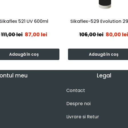
Sikaflex 521 UV 600ml
Sikaflex-529 Evolution 2
111,00
lei
87,00
lei
106,00
lei
80,00
le
Adaugă în coș
Adaugă în coș
ontul meu
Legal
Contact
Despre noi
Livrare si Retur