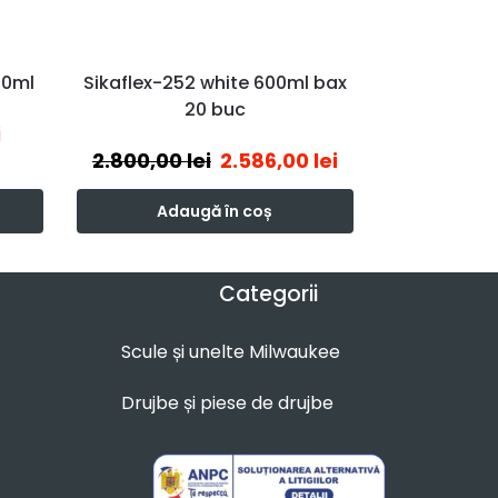
90ml
Sikaflex-252 white 600ml bax
20 buc
i
2.800,00
lei
2.586,00
lei
Adaugă în coș
Categorii
Scule și unelte Milwaukee
Drujbe și piese de drujbe