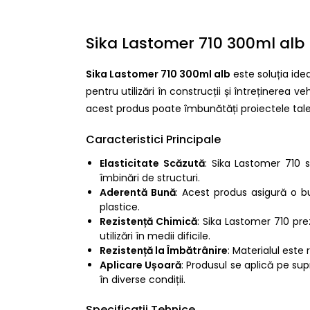
Sika Lastomer 710 300ml alb
Sika Lastomer 710 300ml alb
este soluția ide
pentru utilizări în construcții și întreținerea
acest produs poate îmbunătăți proiectele tale
Caracteristici Principale
Elasticitate Scăzută
: Sika Lastomer 710 
îmbinări de structuri.
Aderentă Bună
: Acest produs asigură o bu
plastice.
Rezistență Chimică
: Sika Lastomer 710 pre
utilizări în medii dificile.
Rezistență la Îmbătrânire
: Materialul este 
Aplicare Ușoară
: Produsul se aplică pe sup
în diverse condiții.
Specificații Tehnice