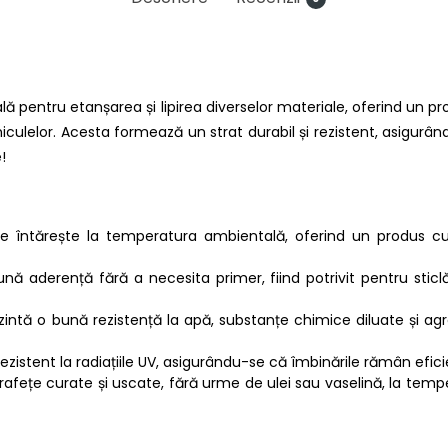
ală pentru etanșarea și lipirea diverselor materiale, oferind un 
 vehiculelor. Acesta formează un strat durabil și rezistent, asig
!
se întărește la temperatura ambientală, oferind un produs cu
nă aderență fără a necesita primer, fiind potrivit pentru sticl
zintă o bună rezistență la apă, substanțe chimice diluate și ag
rezistent la radiațiile UV, asigurându-se că îmbinările rămân efici
rafețe curate și uscate, fără urme de ulei sau vaselină, la temper