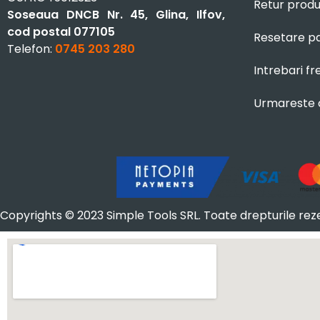
Retur prod
Soseaua DNCB Nr. 45, Glina, Ilfov,
cod postal 077105
Resetare p
Telefon:
0745 203 280
Intrebari f
Urmareste
Copyrights © 2023 Simple Tools SRL. Toate drepturile rez