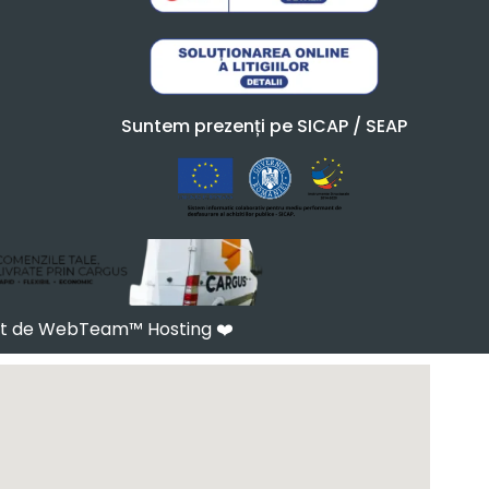
Suntem prezenți pe SICAP / SEAP
at de WebTeam™ Hosting
❤️