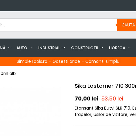
CAUTĂ
INĂ
AUTO
INDUSTRIAL
CONSTRUCTII
HORECA
SimpleTools.ro – Gasesti orice – Comanzi simplu
00ml alb
Sika Lastomer 710 300
70,00
lei
53,50
lei
Etansant Sika Butyl SLR 710. E
trapelor, usilor de vizitare, ven