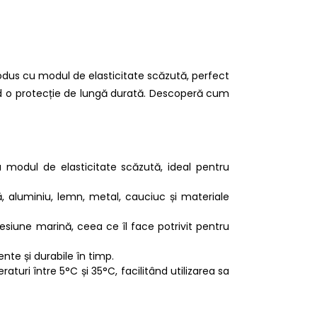
produs cu modul de elasticitate scăzută, perfect
urând o protecție de lungă durată. Descoperă cum
 modul de elasticitate scăzută, ideal pentru
ă, aluminiu, lemn, metal, cauciuc și materiale
resiune marină, ceea ce îl face potrivit pentru
ente și durabile în timp.
aturi între 5°C și 35°C, facilitând utilizarea sa