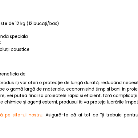
ste de 12 kg (12 bucăți/bax)
mandă specială
C
soluții caustice
 beneficia de:
 produs îți vor oferi o protecție de lungă durată, reducând necesi
10 pe o gamă largă de materiale, economisind timp și bani în proie
are, vei putea finaliza proiectele rapid și eficient, fără complicați
e chimice și agenți externi, produsul îți va proteja lucrările împo
 pe site-ul nostru
. Asigură-te că ai tot ce îți trebuie pent