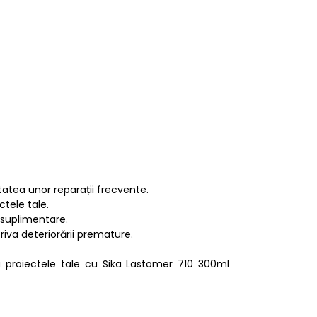
tatea unor reparații frecvente.
ctele tale.
i suplimentare.
triva deteriorării premature.
ru proiectele tale cu Sika Lastomer 710 300ml