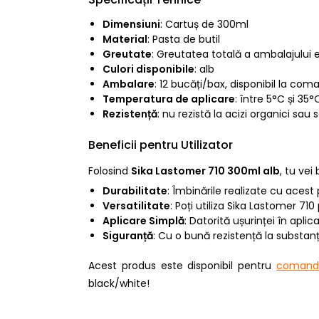
Dimensiuni
: Cartuș de 300ml
Material
: Pasta de butil
Greutate
: Greutatea totală a ambalajului e
Culori disponibile
: alb
Ambalare
: 12 bucăți/bax, disponibil la co
Temperatura de aplicare
: între 5°C și 35°
Rezistență
: nu rezistă la acizi organici sau 
Beneficii pentru Utilizator
Folosind
Sika Lastomer 710 300ml alb
, tu vei
Durabilitate
: Îmbinările realizate cu acest
Versatilitate
: Poți utiliza Sika Lastomer 7
Aplicare Simplă
: Datorită ușurinței în aplic
Siguranță
: Cu o bună rezistență la substanț
Acest produs este disponibil pentru
comandă
black/white!