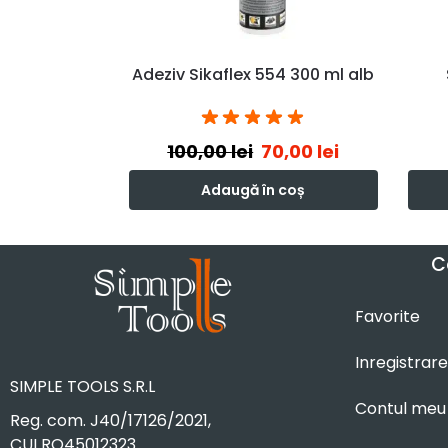
Adeziv Sikaflex 554 300 ml alb
100,00
lei
70,00
lei
Adaugă în coș
C
Favorite
Inregistrare
SIMPLE TOOLS S.R.L
Contul meu
Reg. com. J40/17126/2021,
CUI RO45012323