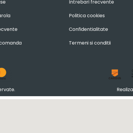
use
Intrebari frecvente
arola
Politica cookies
recvente
Confidentialitate
 comanda
Termeni si conditii
ervate.
Realiz