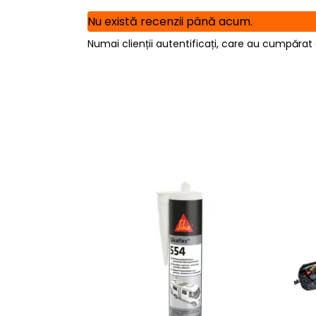
Nu există recenzii până acum.
Numai clienții autentificați, care au cumpărat 