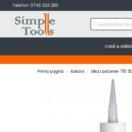
Telefon:
0745 203 280
CASĂ & GRĂD
Prima pagină
Adezivi
Sika Lastomer 710 3
/
/