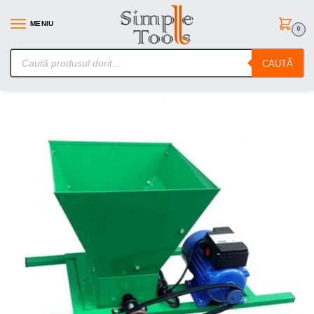
MENIU
0
SimpleTools.ro – Gasesti orice – Comanzi simplu
CAUTĂ
Prima pagină
Zdrobitoare
Zdrobitor de struguri electric Craft-Tec aprox.240kg-350kg/h
/
/