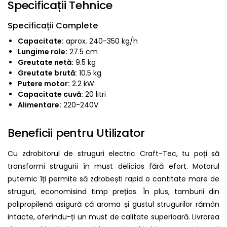
Specificații Tehnice
Specificații Complete
Capacitate:
aprox. 240-350 kg/h
Lungime role:
27.5 cm
Greutate netă:
9.5 kg
Greutate brută:
10.5 kg
Putere motor:
2.2 kW
Capacitate cuvă:
20 litri
Alimentare:
220-240V
Beneficii pentru Utilizator
Cu zdrobitorul de struguri electric Craft-Tec, tu poți să
transformi strugurii în must delicios fără efort. Motorul
puternic îți permite să zdrobești rapid o cantitate mare de
struguri, economisind timp prețios. În plus, tamburii din
polipropilenă asigură că aroma și gustul strugurilor rămân
intacte, oferindu-ți un must de calitate superioară. Livrarea