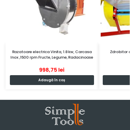
Razatoare electrica Vinita, 1.8 kw, Carcasa
Zdrobitor 
Inox ,1500 rpm Fructe, Legume, Radacinoase
998,75
lei
Adaugă în coș